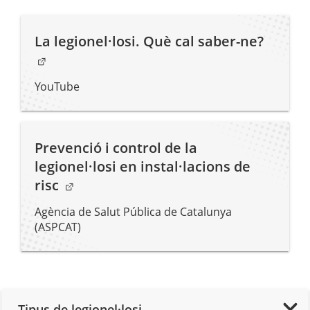
. Obre 
La legionel·losi. Què cal saber-ne?
YouTube
Prevenció i control de la
legionel·losi en instal·lacions de
. Obre en una nova finestra.
risc
Agència de Salut Pública de Catalunya
(ASPCAT)
Tipus de legionel·losi