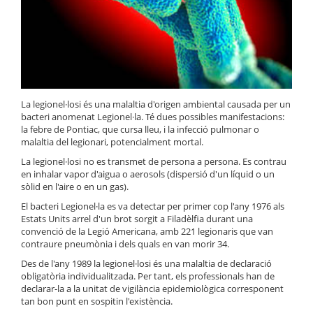
La legionel·losi és una malaltia d'origen ambiental causada per un
bacteri anomenat Legionel·la. Té dues possibles manifestacions:
la febre de Pontiac, que cursa lleu, i la infecció pulmonar o
malaltia del legionari, potencialment mortal.
La legionel·losi no es transmet de persona a persona. Es contrau
en inhalar vapor d'aigua o aerosols (dispersió d'un líquid o un
sòlid en l'aire o en un gas).
El bacteri Legionel·la es va detectar per primer cop l'any 1976 als
Estats Units arrel d'un brot sorgit a Filadèlfia durant una
convenció de la Legió Americana, amb 221 legionaris que van
contraure pneumònia i dels quals en van morir 34.
Des de l'any 1989 la legionel·losi és una malaltia de declaració
obligatòria individualitzada. Per tant, els professionals han de
declarar-la a la unitat de vigilància epidemiològica corresponent
tan bon punt en sospitin l'existència.