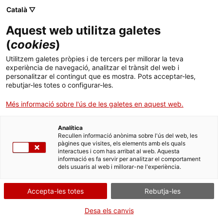
Menú
Cerc
. Obre en una nova finestra.
Català ▽
Aquest web utilitza galetes
Canal Salut
Inici
(
cookies
)
Febre hemorràgica de Crimea-Congo
Salut A-Z
Cercador
Utilitzem galetes pròpies i de tercers per millorar la teva
experiència de navegació, analitzar el trànsit del web i
personalitzar el contingut que es mostra. Pots acceptar-les,
Vida saludable
rebutjar-les totes o configurar-les.
Sistema de salut
Més informació sobre l'ús de les galetes en aquest web.
Professionals
. Obre en una nova finestra.
. Obre en una nova fi
La Meva Salut
Programació de visites al CAP
Analítica
Recullen informació anònima sobre l'ús del web, les
pàgines que visites, els elements amb els quals
Actualitat
Què cal fer si...
La baixa mèdica
interactues i com has arribat al web. Aquesta
informació es fa servir per analitzar el comportament
dels usuaris al web i millorar-ne l'experiència.
Contacte
Accepta-les totes
Rebutja-les
Idioma:
ca
La febre hemorràgica de Crimea-Congo (FHCC) és una malaltia
zoonòtica (el reservori principal són animals) causada pel virus de
Desa els canvis
la febre hemorràgica de Crimea-Congo (VFHCC). Les paparres en