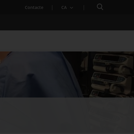
Cercador
Contacte
CA
 baixa mèdica