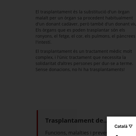
El trasplantament és la substitució d'un òrgan
malalt per un òrgan sa procedent habitualment
d'un donant cadàver, però també d'un donant viu
Els òrgans que es poden trasplantar són els
ronyons, el fetge, el cor, els pulmons, el pàncrees 
l'intestí.
El trasplantament és un tractament mèdic molt
complex, i l'únic tractament que necessita la
solidaritat d'altres persones per dur-se a terme.
Sense donacions, no hi ha trasplantaments!
Trasplantament de...
Català ▽
Funcions, malalties i prevenció per