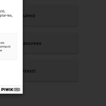
ció,
Pulmó
ptar-les,
Pàncrees
 els
formació
ne
Intestí