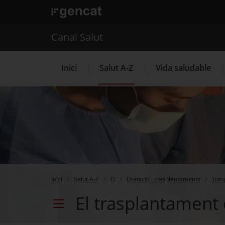
. Obre en una nova finestra.
. Obre en una nova finestra.
|
Canal Salut
Canal Salut
Inici
Salut A-Z
Vida saludable
La Meva Salut
Inici
Salut A-Z
D
Donació i trasplantaments
Tras
El trasplantament
Menú secundari