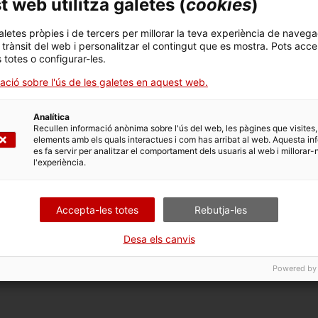
 web utilitza galetes (
cookies
)
a trasplantament a Catalunya?
aletes pròpies i de tercers per millorar la teva experiència de navega
l trànsit del web i personalitzar el contingut que es mostra. Pots acce
s totes o configurar-les.
Reaccions de rebuig
ació sobre l'ús de les galetes en aquest web.
Què es fa per evitar-les i i els diferents
Analítica
tipus de rebuig.
Recullen informació anònima sobre l'ús del web, les pàgines que visites,
elements amb els quals interactues i com has arribat al web. Aquesta in
es fa servir per analitzar el comportament dels usuaris al web i millorar-
l'experiència.
Accepta-les totes
Rebutja-les
Desa els canvis
Powered by