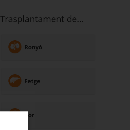
Trasplantament de...
Ronyó
Fetge
Cor