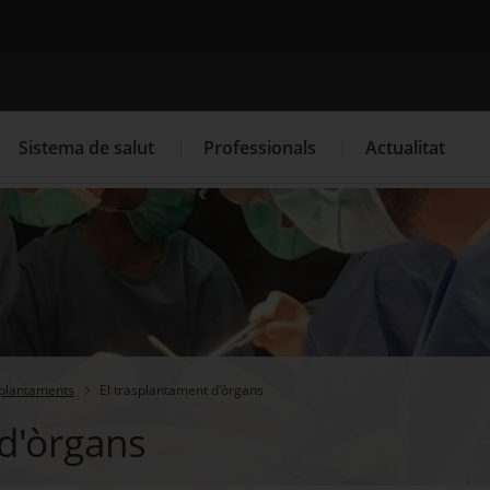
Cercador
Sistema de salut
Professionals
Actualitat
. Obre en una nova finestra.
. Obre en una nova finestra.
Programació de visites al CAP
Què cal fer si...
La
plantaments
El trasplantament d'òrgans
 d'òrgans