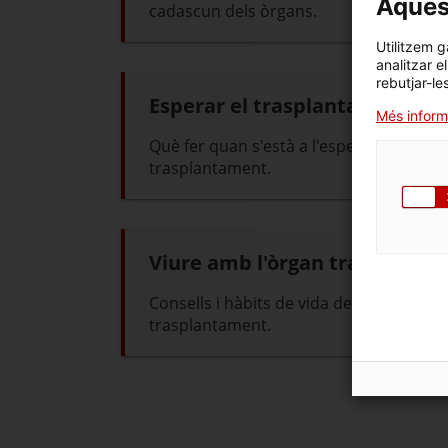
Aquest
cadascun dels òrgans.
Utilitzem g
analitzar e
rebutjar-le
Esperar el trasplantament
Més inform
Què fer quan s'està a l'espera d'un
trasplantament.
Viure amb l'òrgan trasplantat
Consells i hàbits de vida després del
trasplantament.