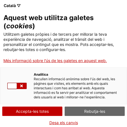
Menú
Cerc
. Obre en una nova finestra.
Català ▽
Aquest web utilitza galetes
Canal Salut
Inici
(
cookies
)
Salut A-Z
Cercador
Utilitzem galetes pròpies i de tercers per millorar la teva
experiència de navegació, analitzar el trànsit del web i
personalitzar el contingut que es mostra. Pots acceptar-les,
Vida saludable
rebutjar-les totes o configurar-les.
Sistema de salut
Més informació sobre l'ús de les galetes en aquest web.
Professionals
. Obre en una nova finestra.
. Obre en una nova fi
La Meva Salut
Programació de visites al CAP
Analítica
Recullen informació anònima sobre l'ús del web, les
La donació després de la mort
pàgines que visites, els elements amb els quals
Actualitat
Què cal fer si...
La baixa mèdica
interactues i com has arribat al web. Aquesta
informació es fa servir per analitzar el comportament
dels usuaris al web i millorar-ne l'experiència.
Contacte
Accepta-les totes
Rebutja-les
Idioma:
ca
Desa els canvis