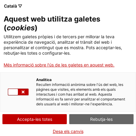
Menú
Cerc
. Obre en una nova finestra.
Català ▽
Aquest web utilitza galetes
Canal Salut
Inici
(
cookies
)
La mama i el càncer
Salut A-Z
Cercador
Utilitzem galetes pròpies i de tercers per millorar la teva
experiència de navegació, analitzar el trànsit del web i
personalitzar el contingut que es mostra. Pots acceptar-les,
Vida saludable
La
mama
rebutjar-les totes o configurar-les.
està situada
Sistema de salut
sobre els
Més informació sobre l'ús de les galetes en aquest web.
músculs que
cobreixen les
Professionals
. Obre en una nova finestra.
. Obre en una nova fi
La Meva Salut
Programació de visites al CAP
Analítica
costelles.
Recullen informació anònima sobre l'ús del web, les
pàgines que visites, els elements amb els quals
Actualitat
Què cal fer si...
La baixa mèdica
interactues i com has arribat al web. Aquesta
informació es fa servir per analitzar el comportament
dels usuaris al web i millorar-ne l'experiència.
Contacte
Accepta-les totes
Rebutja-les
Idioma:
ca
Desa els canvis