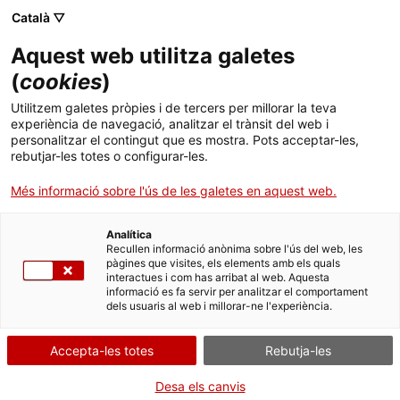
Menú
Cerc
. Obre en una nova finestra.
Català ▽
Aquest web utilitza galetes
Canal Salut
Inici
(
cookies
)
Tractament del Limfoma no Hodgkin (LNH)
Salut A-Z
Cercador
Utilitzem galetes pròpies i de tercers per millorar la teva
experiència de navegació, analitzar el trànsit del web i
personalitzar el contingut que es mostra. Pots acceptar-les,
Vida saludable
rebutjar-les totes o configurar-les.
Sistema de salut
Més informació sobre l'ús de les galetes en aquest web.
Vigilància
Professionals
. Obre en una nova finestra.
. Obre en una nova fi
La Meva Salut
Programació de visites al CAP
Analítica
Recullen informació anònima sobre l'ús del web, les
pàgines que visites, els elements amb els quals
Actualitat
Radioteràpia
Què cal fer si...
La baixa mèdica
interactues i com has arribat al web. Aquesta
informació es fa servir per analitzar el comportament
dels usuaris al web i millorar-ne l'experiència.
Contacte
Quimioteràpia
Accepta-les totes
Rebutja-les
Idioma:
ca
Desa els canvis