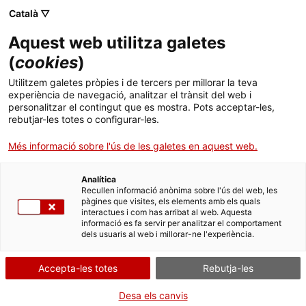
Menú
Cerc
. Obre en una nova finestra.
Català ▽
Aquest web utilitza galetes
Canal Salut
Inici
(
cookies
)
Traducció i altres llengües
Salut A-Z
Cercador
Utilitzem galetes pròpies i de tercers per millorar la teva
experiència de navegació, analitzar el trànsit del web i
personalitzar el contingut que es mostra. Pots acceptar-les,
Vida saludable
rebutjar-les totes o configurar-les.
Sistema de salut
Més informació sobre l'ús de les galetes en aquest web.
061 Salut Respon i altres recursos
Professionals
especialitzats en l'atenció als pacients
. Obre en una nova finestra.
. Obre en una nova fi
La Meva Salut
Programació de visites al CAP
Analítica
Recullen informació anònima sobre l'ús del web, les
pàgines que visites, els elements amb els quals
Actualitat
Què cal fer si...
La baixa mèdica
interactues i com has arribat al web. Aquesta
Traductors automàtics en línia
informació es fa servir per analitzar el comportament
dels usuaris al web i millorar-ne l'experiència.
Contacte
Accepta-les totes
Rebutja-les
Idioma:
ca
Recursos en altres llengües
Desa els canvis