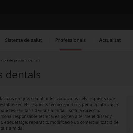
Cercador
Sistema de salut
Professionals
Actualitat
atori de pròtesis dentals
s dentals
. Obre en una nova finestra.
. Obre en una nova finestra.
Programació de visites al CAP
Què cal fer si...
La
·lacions en què, complint les condicions i els requisits que
'estableixen els requisits tecnicosanitaris per a la fabricació
oductes sanitaris dentals a mida, i sota la direcció,
ersona responsable tècnica, es porten a terme el disseny,
, etiquetatge, reparació, modificació i/o comercialització de
ntals a mida.