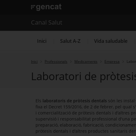
. Obre en una nova finestra.
. Obre en una nova finestra.
|
Canal Salut
Canal Salut
Inici
Salut A-Z
Vida saludable
Inici
Professionals
Medicaments
Empresa
Labor
Laboratori de pròtesi
La Meva Salut
Els
laboratoris de pròtesis dentals
són les instal
fixa el Decret 159/2016, de 2 de febrer, pel qual s
i comercialització de pròtesis dentals i d'altres pr
supervisió i responsabilitat professional d'una p
preparació, elaboració, fabricació, condicionament
pròtesis dentals i d'altres productes sanitaris de