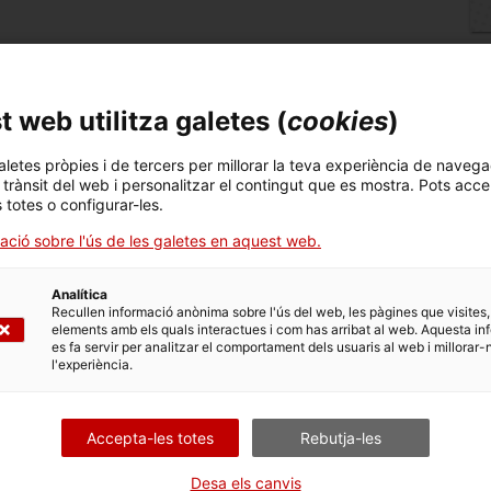
 web utilitza galetes (
cookies
)
aletes pròpies i de tercers per millorar la teva experiència de navega
l trànsit del web i personalitzar el contingut que es mostra. Pots acce
s totes o configurar-les.
ació sobre l'ús de les galetes en aquest web.
Analítica
Recullen informació anònima sobre l'ús del web, les pàgines que visites,
elements amb els quals interactues i com has arribat al web. Aquesta in
es fa servir per analitzar el comportament dels usuaris al web i millorar-
Protegiu-vos de la calor
l'experiència.
Accepta-les totes
Rebutja-les
. Obre en una nova fin
Entra i informa't
Desa els canvis