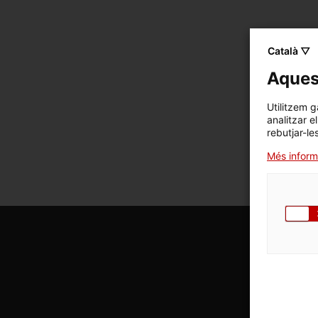
Català ▽
Aquest
Utilitzem g
analitzar e
rebutjar-le
Més inform