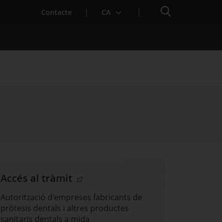
Cercador
Contacte
CA
 baixa mèdica
. Obre en una nova finestra.
Accés al tràmit
Autorització d'empreses fabricants de
pròtesis dentals i altres productes
sanitaris dentals a mida