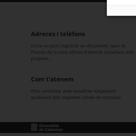
Segueix
Adreces i telèfons
Cerca on pots registrar un document, quin és
l’horari de la teva oficina d’atenció ciutadana més
propera…
Com t'atenem
Pots contactar amb nosaltres mitjançant
qualsevol dels següents canals de contacte