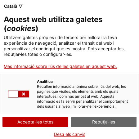
Menú
Cerc
. Obre en una nova finestra.
Català ▽
Aquest web utilitza galetes
Canal Salut
Inici
(
cookies
)
Butlletí Medicaments i Farmàcia
Salut A-Z
Cercador
Utilitzem galetes pròpies i de tercers per millorar la teva
experiència de navegació, analitzar el trànsit del web i
personalitzar el contingut que es mostra. Pots acceptar-les,
Vida saludable
Butlletí que té com a objectiu difondre informació sobre farmàcia
rebutjar-les totes o configurar-les.
i els
Sistema de salut
Més informació sobre l'ús de les galetes en aquest web.
Professionals
. Obre en una nova finestra.
. Obre en una nova fi
La Meva Salut
Programació de visites al CAP
Analítica
Recullen informació anònima sobre l'ús del web, les
medicaments.
pàgines que visites, els elements amb els quals
Actualitat
Què cal fer si...
La baixa mèdica
Aquest butlletí s’adreça a professionals de la salut i ciutadania i
interactues i com has arribat al web. Aquesta
informació es fa servir per analitzar el comportament
conté informació actualitzada i objectiva sobre medicaments i
dels usuaris al web i millorar-ne l'experiència.
Contacte
altres productes farmacèutics.
Promotor
: CatSalut i Departament de Salut
Any d'inici
Accepta-les totes
: 2017
Rebutja-les
Idioma:
ca
Periodicitat
: Bimestral
ISSN
: 2565-1285
Desa els canvis