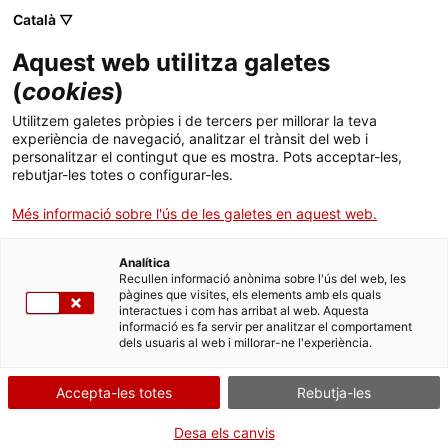
Menú
Cerc
. Obre en una nova finestra.
Català ▽
Aquest web utilitza galetes
Canal Salut
Inici
(
cookies
)
Butlletí d'Informació Terapèutica
Salut A-Z
Cercador
Utilitzem galetes pròpies i de tercers per millorar la teva
experiència de navegació, analitzar el trànsit del web i
personalitzar el contingut que es mostra. Pots acceptar-les,
Vida saludable
rebutjar-les totes o configurar-les.
Sistema de salut
Més informació sobre l'ús de les galetes en aquest web.
Professionals
. Obre en una nova finestra.
. Obre en una nova fi
La Meva Salut
Programació de visites al CAP
Analítica
Recullen informació anònima sobre l'ús del web, les
pàgines que visites, els elements amb els quals
Actualitat
El Butlletí d’Informació Terapèutica (BIT) és una publicació
Què cal fer si...
La baixa mèdica
interactues i com has arribat al web. Aquesta
periòdica sobre medicaments i farmacoteràpia que té com a
informació es fa servir per analitzar el comportament
objectiu actualitzar els coneixements en aquest camp i ser
dels usuaris al web i millorar-ne l'experiència.
Contacte
d’utilitat en la presa de decisions terapèutiques dels professionals
sanitaris de Catalunya. Aquest butlletí és elaborat per
Accepta-les totes
Rebutja-les
professionals sanitaris experts en les diferents àrees de
Idioma:
ca
coneixement, prèvia proposta per la Comissió d’Informació
Terapèutica (CIT) qui realitza també una revisió final dels textos.
Desa els canvis