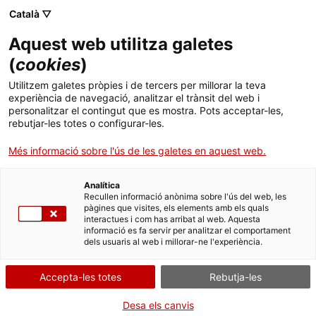
Menú
Cerc
. Obre en una nova finestra.
Català ▽
Aquest web utilitza galetes
Canal Salut
Inici
(
cookies
)
Bones festes: moments per cuidar-nos i
Salut A-Z
Cercador
Utilitzem galetes pròpies i de tercers per millorar la teva
cuidar la comunitat
experiència de navegació, analitzar el trànsit del web i
personalitzar el contingut que es mostra. Pots acceptar-les,
Vida saludable
rebutjar-les totes o configurar-les.
22.12.2025
16:21
Sistema de salut
Més informació sobre l'ús de les galetes en aquest web.
Professionals
. Obre en una nova finestra.
. Obre en una nova fi
La Meva Salut
Programació de visites al CAP
Analítica
Recullen informació anònima sobre l'ús del web, les
pàgines que visites, els elements amb els quals
Actualitat
Què cal fer si...
La baixa mèdica
interactues i com has arribat al web. Aquesta
informació es fa servir per analitzar el comportament
dels usuaris al web i millorar-ne l'experiència.
Contacte
Accepta-les totes
Rebutja-les
Idioma:
ca
Desa els canvis