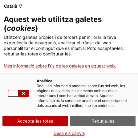
Menú
Cerc
. Obre en una nova finestra.
Català ▽
Aquest web utilitza galetes
Canal Salut
Inici
(
cookies
)
18 de novembre, Dia Mundial de la Malaltia
Salut A-Z
Cercador
Utilitzem galetes pròpies i de tercers per millorar la teva
Pulmonar Obstructiva Crònica (MPOC)
experiència de navegació, analitzar el trànsit del web i
personalitzar el contingut que es mostra. Pots acceptar-les,
Vida saludable
rebutjar-les totes o configurar-les.
Sistema de salut
Més informació sobre l'ús de les galetes en aquest web.
Professionals
. Obre en una nova finestra.
. Obre en una nova fi
La Meva Salut
Programació de visites al CAP
Analítica
Recullen informació anònima sobre l'ús del web, les
pàgines que visites, els elements amb els quals
Actualitat
Què cal fer si...
La baixa mèdica
interactues i com has arribat al web. Aquesta
informació es fa servir per analitzar el comportament
dels usuaris al web i millorar-ne l'experiència.
Contacte
Accepta-les totes
Rebutja-les
Idioma:
ca
Desa els canvis