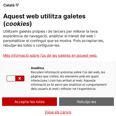
Menú
Cerc
. Obre en una nova finestra.
Català ▽
Aquest web utilitza galetes
Canal Salut
Inici
(
cookies
)
4 de febrer, Dia Mundial contra el Càncer
Salut A-Z
Cercador
Utilitzem galetes pròpies i de tercers per millorar la teva
experiència de navegació, analitzar el trànsit del web i
personalitzar el contingut que es mostra. Pots acceptar-les,
Vida saludable
rebutjar-les totes o configurar-les.
Sistema de salut
Més informació sobre l'ús de les galetes en aquest web.
Professionals
. Obre en una nova finestra.
. Obre en una nova fi
La Meva Salut
Programació de visites al CAP
Analítica
Recullen informació anònima sobre l'ús del web, les
pàgines que visites, els elements amb els quals
Actualitat
Què cal fer si...
La baixa mèdica
interactues i com has arribat al web. Aquesta
informació es fa servir per analitzar el comportament
dels usuaris al web i millorar-ne l'experiència.
Contacte
Accepta-les totes
Rebutja-les
Idioma:
ca
Desa els canvis