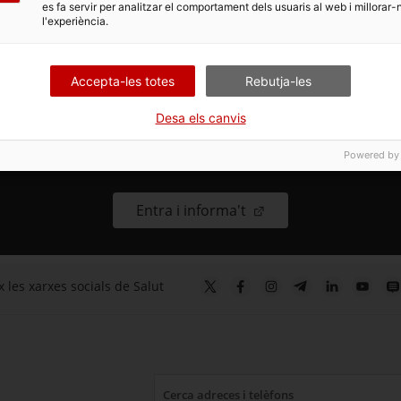
es fa servir per analitzar el comportament dels usuaris al web i millorar-
l'experiència.
Accepta-les totes
Rebutja-les
Desa els canvis
Protegiu-vos de la calor
Powered by
. Obre en una nova fin
Entra i informa't
 les xarxes socials de Salut