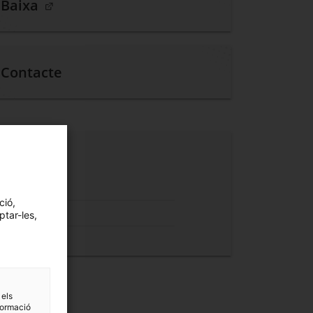
. Obre en una nova finestra.
Baixa
Contacte
ció,
ptar-les,
 els
formació