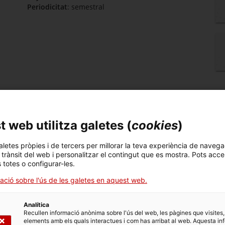
Periodicitat
: semestral
tí
 web utilitza galetes (
cookies
)
aletes pròpies i de tercers per millorar la teva experiència de navega
o 32
Articles anteriors
l trànsit del web i personalitzar el contingut que es mostra. Pots acce
s totes o configurar-les.
ació sobre l'ús de les galetes en aquest web.
Analítica
Recullen informació anònima sobre l'ús del web, les pàgines que visites,
elements amb els quals interactues i com has arribat al web. Aquesta in