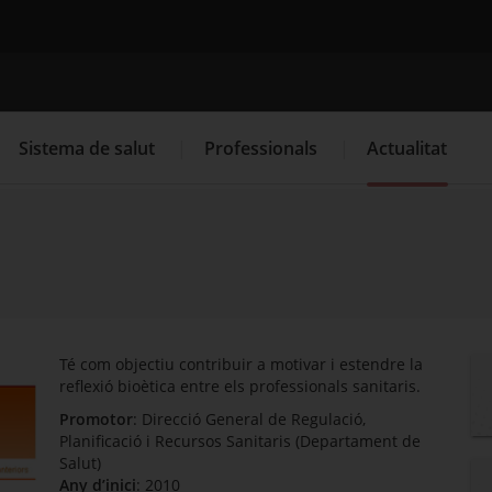
Cercador
Sistema de salut
Professionals
Actualitat
. Obre en una nova finestra.
. Obre en una nova finestra.
Programació de visites al CAP
Què cal fer si...
La
Té com objectiu contribuir a motivar i estendre la
reflexió bioètica entre els professionals sanitaris.
Promotor
: Direcció General de Regulació,
Planificació i Recursos Sanitaris (Departament de
Salut)
Any d’inici
: 2010