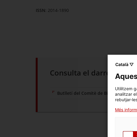
ISSN
: 2014-1890
Català ▽
Consulta el darrer butlle
Aquest
Utilitzem g
Butlletí del Comitè de Bioètica númer
analitzar e
rebutjar-le
Més inform