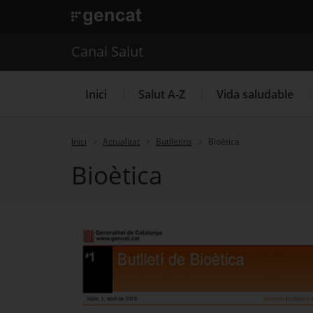
. Obre en una nova finestra.
. Obre en una nova finestra.
|
Canal Salut
Canal Salut
Inici
Salut A-Z
Vida saludable
Inici
Actualitat
Butlletins
Bioètica
Bioètica
La Meva Salut