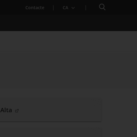
Cercador
Contacte
CA
 baixa mèdica
. Obre en una nova finestra.
Alta