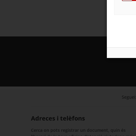
Segueix
Adreces i telèfons
Cerca on pots registrar un document, quin és