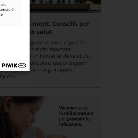
 els
formació
ne
ntrenar la ment. Consells per
nvellir amb salut
uan ens fem grans i s’inicia el procés
’envelliment és molt important
ontinuar amb un bon estat de salut. En
ona part, les decisions que prenguem
ontribuiran a aconseguir aquest
bjectiu.