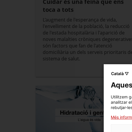
Cuidar és una feina que ens
toca a tots
L’augment de l'esperança de vida,
l'envelliment de la població, la reducció
de l'estada hospitalària i l'aparició de
noves malalties cròniques degenerative
són factors que fan de l'atenció
domiciliària un dels serveis prioritaris d
sistema de salut.
Català ▽
Aquest
Utilitzem g
analitzar e
rebutjar-le
Més inform