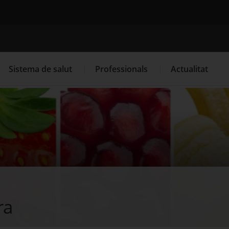
Cercador
Sistema de salut
Professionals
Actualitat
. Obre en una nova finestra.
. Obre en una nova finestra.
Programació de visites al CAP
Què cal fer si...
La
ra