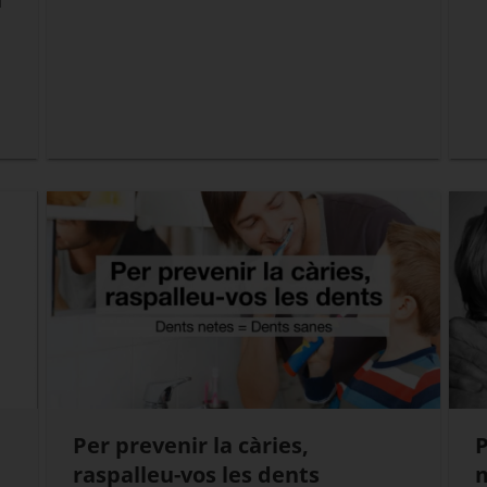
l
Per prevenir la càries,
P
raspalleu-vos les dents
m