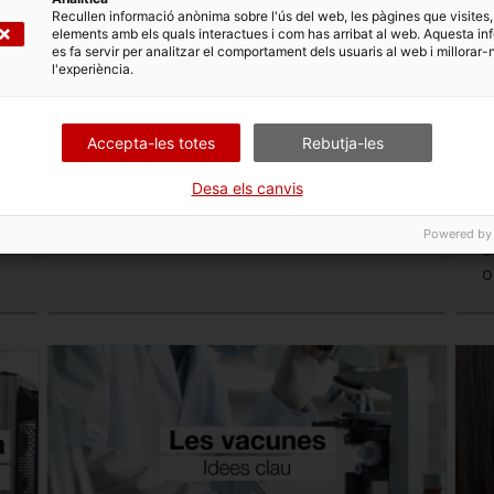
Recullen informació anònima sobre l'ús del web, les pàgines que visites,
elements amb els quals interactues i com has arribat al web. Aquesta in
es fa servir per analitzar el comportament dels usuaris al web i millorar-
l'experiència.
Gent gran segura i saludable
E
e
Consells per prevenir les caigudes i
Accepta-les totes
Rebutja-les
accidents domèstics de la gent gran a la
Q
llar.
c
d
Desa els canvis
c
b
Powered by
c
o