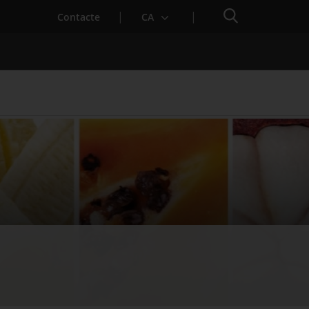
Cercador
Contacte
CA
 baixa mèdica