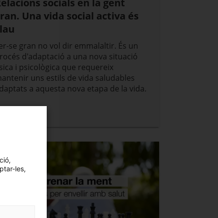
elacions socials en la gent
ran. Una vida social activa és
lau
er-se gran no vol dir emmalaltir. És un
rocés d'adaptació a una nova situació
ísica i psicològica que requereix
antenir uns estils de vida saludables
daptats a aquesta nova etapa de la vida.
ció,
ptar-les,