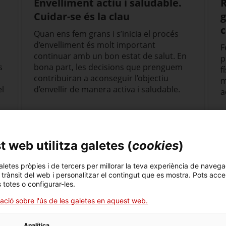
Envelliment actiu i saludable.
R
Cuidar-se és la clau
g
c
Quan ens fem grans i s’inicia el procés
d’envelliment és molt important
F
continuar amb un bon estat de salut. En
p
s
bona part, les decisions que prenguem
f
contribuiran a aconseguir l’objectiu
m
el
d’envellir de manera activa i saludable.
a
 web utilitza galetes (
cookies
)
aletes pròpies i de tercers per millorar la teva experiència de navega
l trànsit del web i personalitzar el contingut que es mostra. Pots acce
s totes o configurar-les.
ació sobre l'ús de les galetes en aquest web.
Analítica