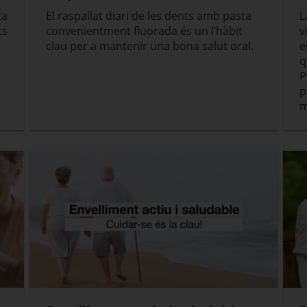
ca
El raspallat diari de les dents amb pasta
L
ts
convenientment fluorada és un l’hàbit
v
clau per a mantenir una bona salut oral.
e
q
P
p
m