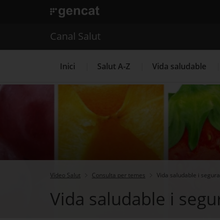
. Obre en una nova finestra.
. Obre en una nova finestra.
|
Canal Salut
Canal Salut
Inici
Salut A-Z
Vida saludable
La Meva Salut
Vídeo Salut
Consulta per temes
Vida saludable i segura
Vida saludable i segu