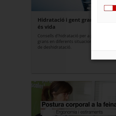
Hidratació i gent gran. L'aigua
és vida
Consells d'hidratació per a persones
grans en diferents situacions de més ris
de deshidratació.