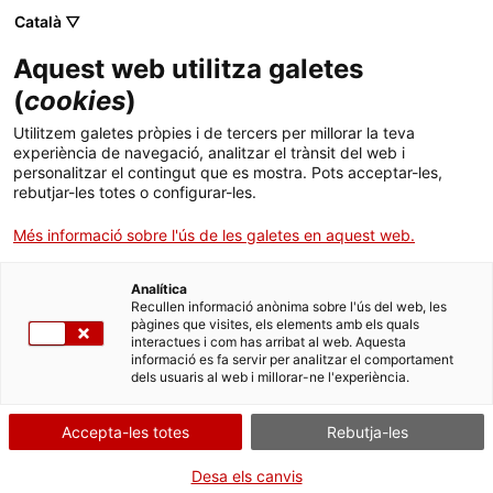
Menú
Cerc
. Obre en una nova finestra.
Català ▽
Aquest web utilitza galetes
Canal Salut
Inici
(
cookies
)
Salut A-Z
Cercador
Utilitzem galetes pròpies i de tercers per millorar la teva
experiència de navegació, analitzar el trànsit del web i
personalitzar el contingut que es mostra. Pots acceptar-les,
Vida saludable
rebutjar-les totes o configurar-les.
Sistema de salut
Més informació sobre l'ús de les galetes en aquest web.
Professionals
. Obre en una nova finestra.
. Obre en una nova fi
La Meva Salut
Programació de visites al CAP
Analítica
Recullen informació anònima sobre l'ús del web, les
Glossari de drogodependències
pàgines que visites, els elements amb els quals
Actualitat
Què cal fer si...
La baixa mèdica
interactues i com has arribat al web. Aquesta
informació es fa servir per analitzar el comportament
dels usuaris al web i millorar-ne l'experiència.
Contacte
A
B
C
D
E
F
G
H
I
K
L
M
Accepta-les totes
Rebutja-les
Idioma:
ca
N
O
P
Q
R
S
T
U
V
Z
Termes amb la lletra A
Desa els canvis