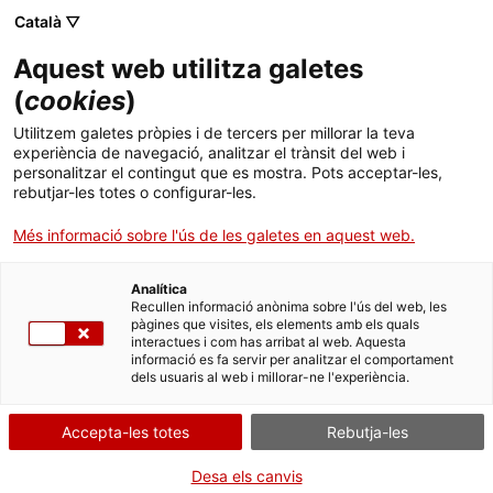
Menú
Cerc
. Obre en una nova finestra.
Català ▽
Aquest web utilitza galetes
Canal Salut
Inici
(
cookies
)
Salut A-Z
Cercador
Utilitzem galetes pròpies i de tercers per millorar la teva
experiència de navegació, analitzar el trànsit del web i
personalitzar el contingut que es mostra. Pots acceptar-les,
Vida saludable
rebutjar-les totes o configurar-les.
Sistema de salut
Més informació sobre l'ús de les galetes en aquest web.
Professionals
. Obre en una nova finestra.
. Obre en una nova fi
La Meva Salut
Programació de visites al CAP
Analítica
Recullen informació anònima sobre l'ús del web, les
La donació en vida
pàgines que visites, els elements amb els quals
Actualitat
Què cal fer si...
La baixa mèdica
interactues i com has arribat al web. Aquesta
informació es fa servir per analitzar el comportament
dels usuaris al web i millorar-ne l'experiència.
Contacte
La donació de viu, d'acord amb la normativa vigent
que preveu i regula aquesta possibilitat, es limita a
Accepta-les totes
Rebutja-les
Idioma:
ca
situacions en les quals puguin esperar-se grans
possibilitats d'èxit del trasplantament. En vida, és
Desa els canvis
poden donar òrgans com el ronyó i una part del