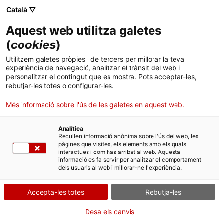
Menú
Cerc
. Obre en una nova finestra.
Català ▽
Aquest web utilitza galetes
Canal Salut
Inici
(
cookies
)
Escherichia coli
Salut A-Z
Cercador
Utilitzem galetes pròpies i de tercers per millorar la teva
experiència de navegació, analitzar el trànsit del web i
personalitzar el contingut que es mostra. Pots acceptar-les,
Vida saludable
rebutjar-les totes o configurar-les.
Sistema de salut
Més informació sobre l'ús de les galetes en aquest web.
Professionals
. Obre en una nova finestra.
. Obre en una nova fi
La Meva Salut
Programació de visites al CAP
Analítica
Recullen informació anònima sobre l'ús del web, les
pàgines que visites, els elements amb els quals
Actualitat
Què cal fer si...
La baixa mèdica
interactues i com has arribat al web. Aquesta
informació es fa servir per analitzar el comportament
dels usuaris al web i millorar-ne l'experiència.
Contacte
Accepta-les totes
Rebutja-les
Idioma:
ca
Desa els canvis