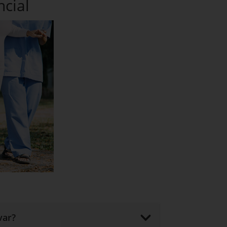
ncial
var?