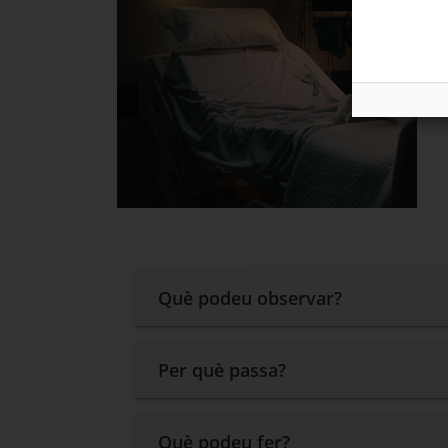
Què podeu observar?
Per què passa?
Què podeu fer?