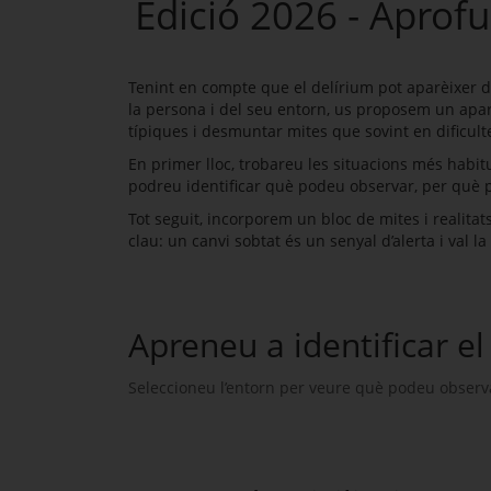
Edició 2026 - Aprof
Tenint en compte que el delírium pot aparèixer de
la persona i del seu entorn, us proposem un aparta
típiques i desmuntar mites que sovint en dificult
En primer lloc, trobareu les situacions més habit
podreu identificar què podeu observar, per què p
Tot seguit, incorporem un bloc de mites i realitat
clau: un canvi sobtat és un senyal d’alerta i val l
Apreneu a identificar el
Seleccioneu l’entorn per veure què podeu observ