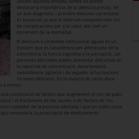
Durant aquesta jornada, també es pretén
destacar la importància de la detecció precoç: fer
un bon diagnòstic i prendre mesures correctores
és essencial, ja que el delírium comporta més risc
de complicacions per a la salut, així com un
increment de la mortalitat.
El delírium o síndrome confusional aguda és un
trastorn que es caracteritza per alteracions de la
consciència, la funció cognitiva o la percepció. Les
persones afectades poden presentar dificultats en
la capacitat de concentració, desorientació,
somnolència, agitació i de vegades al·lucinacions
i/o idees delirants. En la majoria de casos dura
es o mesos.
 una combinació de factors que augmenten el risc de patir-
ació i el tractament de les causes o els factors de risc,
entorn cuidador de la persona afectada i que en molts casos
sigui necessària, la prescripció de medicaments.