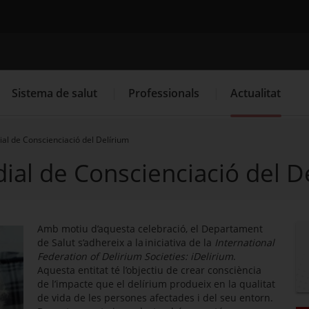
Cercador
Sistema de salut
Professionals
Actualitat
al de Conscienciació del Delírium
ial de Conscienciació del D
. Obre en una nova finestra.
. Obre en una nova finestra.
Programació de visites al CAP
Què cal fer si...
La
Amb motiu d’aquesta celebració, el Departament
de Salut s’adhereix a la iniciativa de la
International
Federation of Delirium Societies: iDelirium
.
Aquesta entitat té l’objectiu de crear consciència
de l’impacte que el delírium produeix en la qualitat
de vida de les persones afectades i del seu entorn.