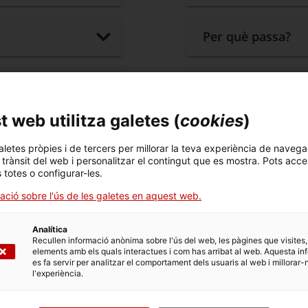
Per què passa?
Què podeu fer?
 web utilitza galetes (
cookies
)
Recordeu!
aletes pròpies i de tercers per millorar la teva experiència de navega
l trànsit del web i personalitzar el contingut que es mostra. Pots acce
s totes o configurar-les.
ació sobre l'ús de les galetes en aquest web.
gències
Entorn Hospita
Analítica
Recullen informació anònima sobre l'ús del web, les pàgines que visites,
elements amb els quals interactues i com has arribat al web. Aquesta in
es fa servir per analitzar el comportament dels usuaris al web i millorar-
l'experiència.