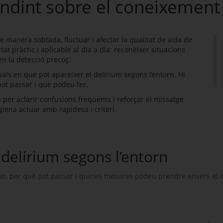
undint sobre el coneixement
 manera sobtada, fluctuar i afectar la qualitat de vida de
t pràctic i aplicable al dia a dia: reconèixer situacions
en la detecció precoç.
uals en què pot aparèixer el delírium segons l’entorn. Hi
ot passar i què podeu fer.
s per aclarir confusions freqüents i reforçar el missatge
a pena actuar amb rapidesa i criteri.
 delírium segons l’entorn
ar, per què pot passa
r i quines mesures podeu prendre envers el