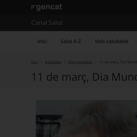
. Obre en una nova finestra.
. Obre en una nova finestra.
|
Canal Salut
Canal Salut
Inici
Salut A-Z
Vida saludable
Inici
Actualitat
Dies mundials
11 de març, Dia Mundi
11 de març, Dia Mund
La Meva Salut