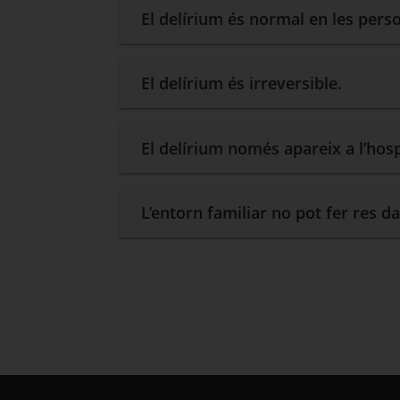
El delírium és normal en les pers
El delírium és irreversible.
El delírium només apareix a l’hosp
L’entorn familiar no pot fer res d