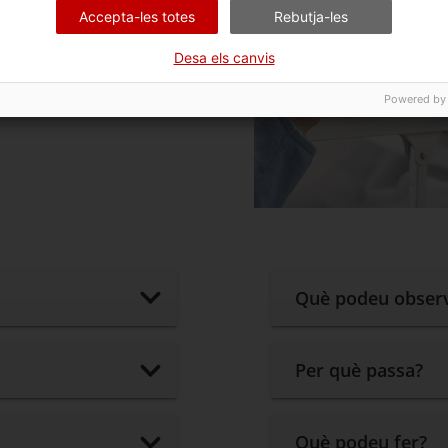
Accepta-les totes
Rebutja-les
Desa els canvis
Powered by
Què podeu obser
Per què passa?
Què podeu fer?