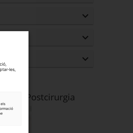
ció,
ptar-les,
lari - Postcirurgia
 els
formació
ne