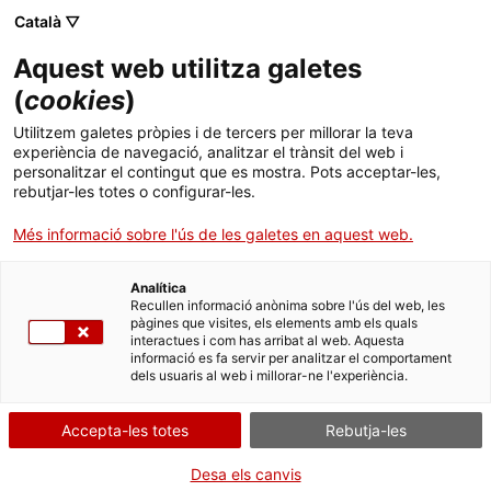
Menú
Cerc
. Obre en una nova finestra.
Català ▽
Aquest web utilitza galetes
Canal Salut
Inici
(
cookies
)
Trastorns de la conducta alimentària (TCA)
Salut A-Z
Cercador
Utilitzem galetes pròpies i de tercers per millorar la teva
experiència de navegació, analitzar el trànsit del web i
personalitzar el contingut que es mostra. Pots acceptar-les,
Vida saludable
rebutjar-les totes o configurar-les.
Sistema de salut
Més informació sobre l'ús de les galetes en aquest web.
Professionals
. Obre en una nova finestra.
. Obre en una nova fi
La Meva Salut
Programació de visites al CAP
Analítica
Recullen informació anònima sobre l'ús del web, les
pàgines que visites, els elements amb els quals
Actualitat
Què cal fer si...
La baixa mèdica
interactues i com has arribat al web. Aquesta
informació es fa servir per analitzar el comportament
dels usuaris al web i millorar-ne l'experiència.
Contacte
ResSer
Accepta-les totes
Rebutja-les
Idioma:
ca
Desa els canvis