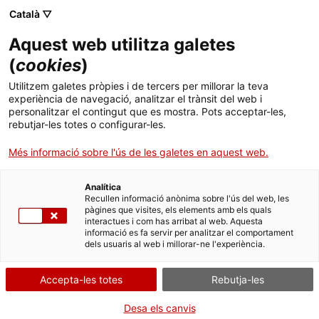
Menú
Cerc
. Obre en una nova finestra.
Català ▽
Aquest web utilitza galetes
Canal Salut
Inici
(
cookies
)
Salut A-Z
Cercador
Utilitzem galetes pròpies i de tercers per millorar la teva
experiència de navegació, analitzar el trànsit del web i
personalitzar el contingut que es mostra. Pots acceptar-les,
Vida saludable
rebutjar-les totes o configurar-les.
Sistema de salut
Més informació sobre l'ús de les galetes en aquest web.
Professionals
. Obre en una nova finestra.
. Obre en una nova fi
La Meva Salut
Programació de visites al CAP
Què cal saber sobre els medicaments que
Analítica
Recullen informació anònima sobre l'ús del web, les
s’utilitzen per prevenir la malària?
pàgines que visites, els elements amb els quals
Actualitat
Què cal fer si...
La baixa mèdica
interactues i com has arribat al web. Aquesta
informació es fa servir per analitzar el comportament
dels usuaris al web i millorar-ne l'experiència.
Contacte
Accepta-les totes
Rebutja-les
Idioma:
ca
Desa els canvis