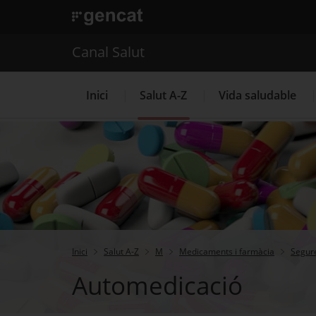
. Obre en una nova finestra.
. Obre en una nova finestra.
|
Canal Salut
Canal Salut
Inici
Salut A-Z
Vida saludable
La Meva Salut
Inici
Salut A-Z
M
Medicaments i farmàcia
Segur
Automedicació