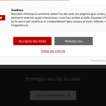
essionals sanitaris, què més puc fer per no córrer r
Analítica
Recullen informació anònima sobre l'ús del web, les pàgines que visites,
elements amb els quals interactues i com has arribat al web. Aquesta in
es fa servir per analitzar el comportament dels usuaris al web i millorar-
l'experiència.
Accepta-les totes
Rebutja-les
Desa els canvis
Powered by
Protegiu-vos de la calor
. Obre en una nova fin
Entra i informa't