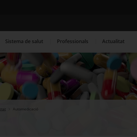
Cercador
Sistema de salut
Professionals
Actualitat
. Obre en una nova finestra.
. Obre en una nova finestra.
Programació de visites al CAP
Què cal fer si...
La
etat
Automedicació