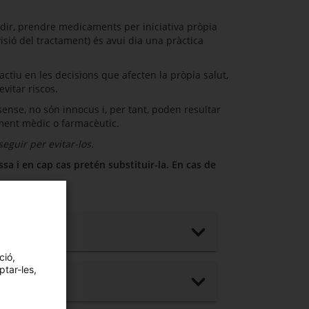
a dir, prendre medicaments per iniciativa pròpia
isió del tractament) és avui dia una pràctica
 actiu en les decisions que afecten la pròpia salut,
evitar riscos.
nse, no són innocus i, per tant, poden resultar
ament mèdic o farmacèutic.
seguir per evitar-los.
 i en cap cas pretén substituir-la. En cas de
ció,
ptar-les,