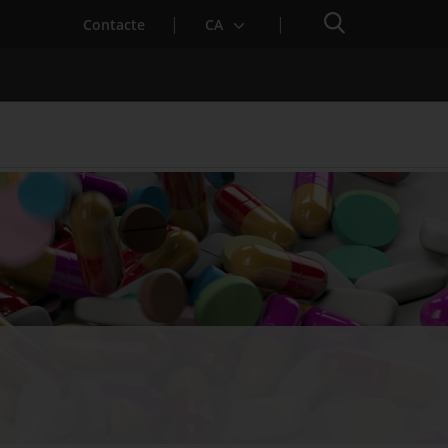
Cercador
Contacte
CA
 baixa mèdica