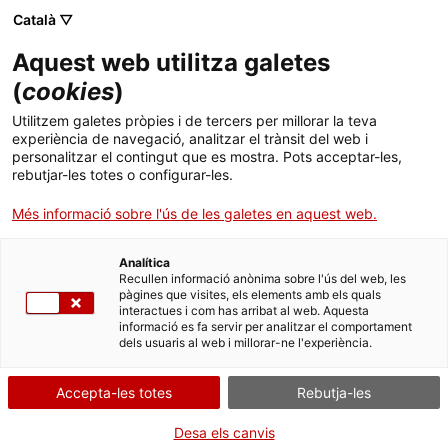
Menú
Cerc
. Obre en una nova finestra.
Català ▽
Aquest web utilitza galetes
Canal Salut
Inici
(
cookies
)
Salut A-Z
Cercador
Utilitzem galetes pròpies i de tercers per millorar la teva
experiència de navegació, analitzar el trànsit del web i
personalitzar el contingut que es mostra. Pots acceptar-les,
Vida saludable
rebutjar-les totes o configurar-les.
Sistema de salut
Més informació sobre l'ús de les galetes en aquest web.
Professionals
. Obre en una nova finestra.
. Obre en una nova fi
La Meva Salut
Programació de visites al CAP
Analítica
Recullen informació anònima sobre l'ús del web, les
Yodeyma kids
pàgines que visites, els elements amb els quals
Actualitat
Què cal fer si...
La baixa mèdica
interactues i com has arribat al web. Aquesta
informació es fa servir per analitzar el comportament
dels usuaris al web i millorar-ne l'experiència.
Contacte
Alerta per a consumidors relacionada amb el
cessament de comercialització, retirada del mercat
Accepta-les totes
Rebutja-les
Idioma:
ca
i recuperació del usuaris finals de diferents lots del
producte cosmètic YODEYMA KIDS.
Desa els canvis