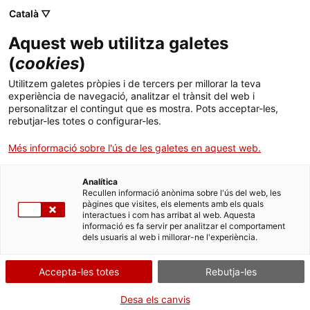
Menú
Cerc
. Obre en una nova finestra.
Català ▽
Aquest web utilitza galetes
Canal Salut
Inici
(
cookies
)
Real Earth Blonde Henna i Real Earth Oil
Salut A-Z
Cercador
Utilitzem galetes pròpies i de tercers per millorar la teva
Balance
experiència de navegació, analitzar el trànsit del web i
personalitzar el contingut que es mostra. Pots acceptar-les,
Vida saludable
rebutjar-les totes o configurar-les.
Alerta per a consumidors relacionada amb el
Sistema de salut
Més informació sobre l'ús de les galetes en aquest web.
cessament de comercialització, retirada del mercat
i recuperació del usuaris finals del producte
Professionals
. Obre en una nova finestra.
. Obre en una nova fi
La Meva Salut
Programació de visites al CAP
Analítica
cosmètic REAL EARTH BLONDE HENNA I REAL
Recullen informació anònima sobre l'ús del web, les
EARTH OIL BALANCE.
pàgines que visites, els elements amb els quals
Actualitat
Què cal fer si...
La baixa mèdica
interactues i com has arribat al web. Aquesta
informació es fa servir per analitzar el comportament
Referència
: PSMCH-CM 1502/2025. Nota informativa COS,
dels usuaris al web i millorar-ne l'experiència.
Contacte
10/2026
Alerta Rapex
: Pendent
Accepta-les totes
Rebutja-les
Idioma:
ca
Marca i nom comercial
Desa els canvis
REAL EARTH BLONDE HENNA I REAL EARTH OIL BALANCE