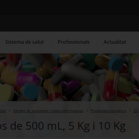
Cercador
Sistema de salut
Professionals
Actualitat
. Obre en una nova finestra.
. Obre en una nova finestra.
Programació de visites al CAP
Què cal fer si...
La
etat
Alertes de seguretat i notes informatives
Productes cosmètics
20
s de 500 mL, 5 Kg i 10 Kg