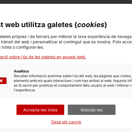
t (CE) Nº 1223/2009 sobre els productes cosmètics perquè
nclosa a l’annex II – Llista de substàncies prohibides en
 amb el número d’ordre 1666.
 web utilitza galetes (
cookies
)
r fer l’activitat de fabricació de productes cosmètics pel
et 85/2018, de 23 de febrer, pel qual es regulen els
aletes pròpies i de tercers per millorar la teva experiència de navega
l trànsit del web i personalitzar el contingut que es mostra. Pots acce
s totes o configurar-les.
ació sobre l'ús de les galetes en aquest web.
Sanitaris ha ordenat, com a mesures cautelars:
Analítica
Recullen informació anònima sobre l'ús del web, les pàgines que visites,
buïdes.
elements amb els quals interactues i com has arribat al web. Aquesta in
es fa servir per analitzar el comportament dels usuaris al web i millorar-
l'experiència.
i formats d’aquest producte cosmètic.
ots i formats d’aquest producte cosmètic, deixeu-la
Accepta-les totes
Rebutja-les
Desa els canvis
questa alerta sanitària, podeu enviar un correu electrònic
 en l'assumpte del correu, la referència i la marca i nom