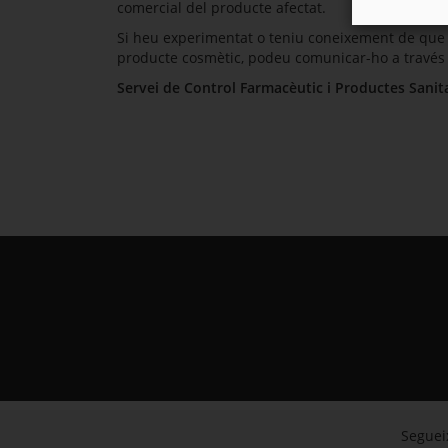
comercial del producte afectat.
Si heu experimentat o teniu coneixement de que al
producte cosmètic, podeu comunicar-ho a través 
Servei de Control Farmacèutic i Productes Sanit
Segueix