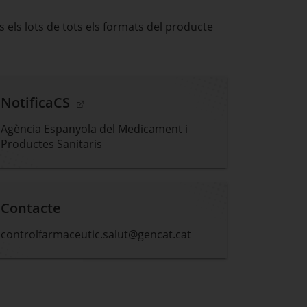
 els lots de tots els formats del producte
. Obre en una nova finestra.
NotificaCS
Agència Espanyola del Medicament i
Productes Sanitaris
. Obre en una nova finestra.
Contacte
controlfarmaceutic.salut@gencat.cat