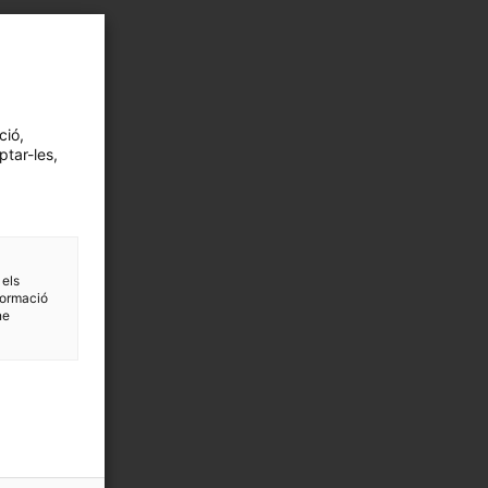
ció,
ptar-les,
 els
formació
ne