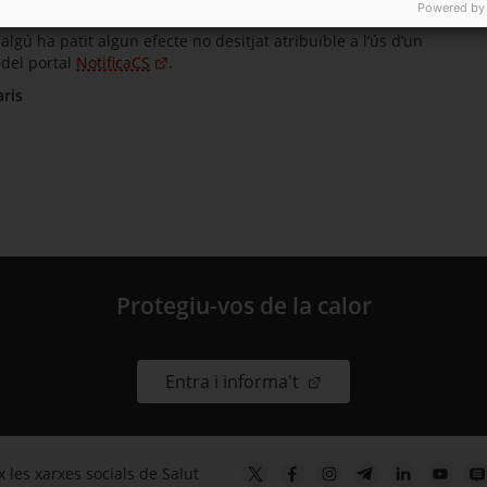
Powered by
gú ha patit algun efecte no desitjat atribuïble a l’ús d’un
del portal
NotificaCS
.
aris
Protegiu-vos de la calor
. Obre en una nova fin
Entra i informa't
 les xarxes socials de Salut