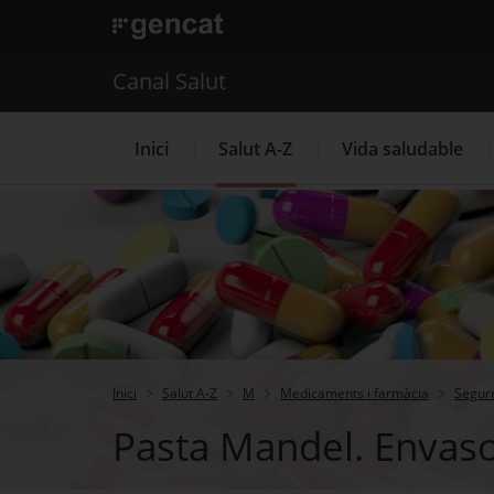
. Obre en una nova finestra.
. Obre en una nova finestra.
|
Canal Salut
Canal Salut
Inici
Salut A-Z
Vida saludable
La Meva Salut
Inici
Salut A-Z
M
Medicaments i farmàcia
Segur
Pasta Mandel. Envaso