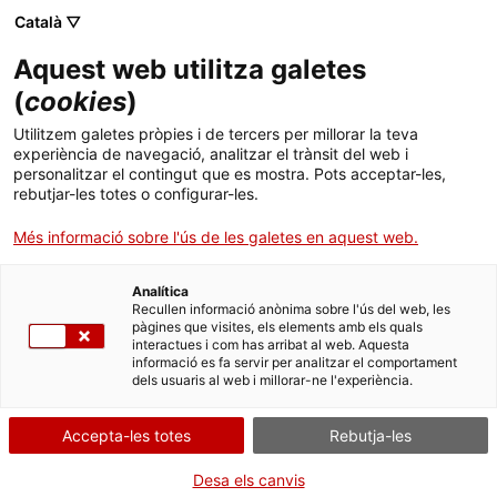
Menú
Cerc
. Obre en una nova finestra.
Català ▽
Aquest web utilitza galetes
Canal Salut
Inici
(
cookies
)
Salut A-Z
Cercador
Utilitzem galetes pròpies i de tercers per millorar la teva
experiència de navegació, analitzar el trànsit del web i
personalitzar el contingut que es mostra. Pots acceptar-les,
Vida saludable
rebutjar-les totes o configurar-les.
Sistema de salut
Més informació sobre l'ús de les galetes en aquest web.
Professionals
. Obre en una nova finestra.
. Obre en una nova fi
La Meva Salut
Programació de visites al CAP
Analítica
Recullen informació anònima sobre l'ús del web, les
Noa Nox Gel Remover 15 mL
pàgines que visites, els elements amb els quals
Actualitat
Què cal fer si...
La baixa mèdica
interactues i com has arribat al web. Aquesta
informació es fa servir per analitzar el comportament
dels usuaris al web i millorar-ne l'experiència.
Contacte
Alerta per a consumidors relacionada amb la
retirada del producte cosmètic Noa Nox Gel
Accepta-les totes
Rebutja-les
Idioma:
ca
Remover 15 mL.
Desa els canvis