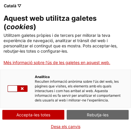
Menú
Cerc
. Obre en una nova finestra.
Català ▽
Aquest web utilitza galetes
Canal Salut
Inici
(
cookies
)
Salut A-Z
Cercador
Utilitzem galetes pròpies i de tercers per millorar la teva
experiència de navegació, analitzar el trànsit del web i
personalitzar el contingut que es mostra. Pots acceptar-les,
Vida saludable
rebutjar-les totes o configurar-les.
Sistema de salut
Més informació sobre l'ús de les galetes en aquest web.
Professionals
. Obre en una nova finestra.
. Obre en una nova fi
La Meva Salut
Programació de visites al CAP
Erborian - Centella Crème envasos de 50 mL i
Analítica
Recullen informació anònima sobre l'ús del web, les
20 mL
pàgines que visites, els elements amb els quals
Actualitat
Què cal fer si...
La baixa mèdica
interactues i com has arribat al web. Aquesta
informació es fa servir per analitzar el comportament
dels usuaris al web i millorar-ne l'experiència.
Contacte
Alerta per a consumidors relacionada amb la
retirada de diversos lots del producte Erborian
Accepta-les totes
Rebutja-les
Idioma:
ca
Centella Crème.
Desa els canvis