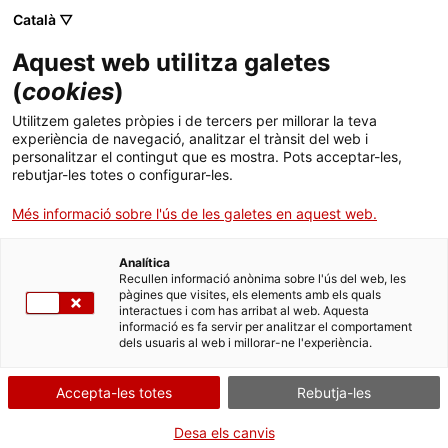
Menú
Cerc
. Obre en una nova finestra.
Català ▽
Aquest web utilitza galetes
Canal Salut
Inici
(
cookies
)
Salut A-Z
Cercador
Utilitzem galetes pròpies i de tercers per millorar la teva
experiència de navegació, analitzar el trànsit del web i
personalitzar el contingut que es mostra. Pots acceptar-les,
Vida saludable
rebutjar-les totes o configurar-les.
Sistema de salut
Més informació sobre l'ús de les galetes en aquest web.
Professionals
. Obre en una nova finestra.
. Obre en una nova fi
La Meva Salut
Programació de visites al CAP
Ampliació de lots de Bactiscrub i inclusió
Analítica
Recullen informació anònima sobre l'ús del web, les
d’altres productes biocides
pàgines que visites, els elements amb els quals
Actualitat
Què cal fer si...
La baixa mèdica
interactues i com has arribat al web. Aquesta
informació es fa servir per analitzar el comportament
dels usuaris al web i millorar-ne l'experiència.
Contacte
Alerta per a consumidors relacionada amb
l'ampliació de lots de Bactiscrub i inclusió d'altres
Accepta-les totes
Rebutja-les
Idioma:
ca
productes biocides.
Desa els canvis