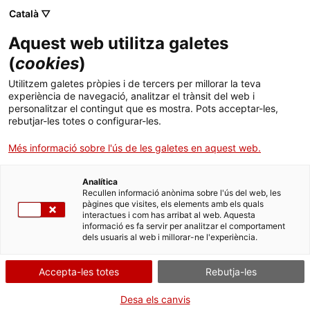
Menú
Cerc
. Obre en una nova finestra.
Català ▽
Aquest web utilitza galetes
Canal Salut
Inici
(
cookies
)
Salut A-Z
Cercador
Utilitzem galetes pròpies i de tercers per millorar la teva
experiència de navegació, analitzar el trànsit del web i
personalitzar el contingut que es mostra. Pots acceptar-les,
Vida saludable
rebutjar-les totes o configurar-les.
Sistema de salut
Més informació sobre l'ús de les galetes en aquest web.
Professionals
. Obre en una nova finestra.
. Obre en una nova fi
La Meva Salut
Programació de visites al CAP
Analítica
Recullen informació anònima sobre l'ús del web, les
Bichota
pàgines que visites, els elements amb els quals
Actualitat
Què cal fer si...
La baixa mèdica
interactues i com has arribat al web. Aquesta
informació es fa servir per analitzar el comportament
dels usuaris al web i millorar-ne l'experiència.
Contacte
L'Agència Espanyola de Medicaments i Productes Sanitaris
(AEMPS) ha ordenat la retirada del mercat del producte
Bichota
,
comercialitzat com a complement alimentari, atès que el
Accepta-les totes
Rebutja-les
Idioma:
ca
considera medicament il·legal perquè en les unitats analitzades
s'ha detectat el principi farmacològicament actiu
sildenafil
, un
Desa els canvis
inhibidor de la fosfodiesterasa-5 (PDE-5) no inclòs ni declarat en el