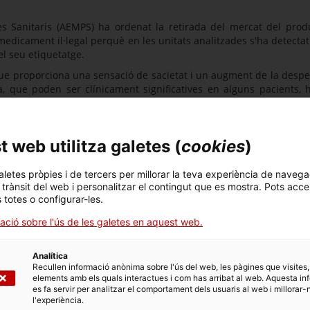
s Sanitaris (AEMPS) ha ordenat la retirada del mercat del pro
medicament il·legal perquè en les unitats analitzades s'ha detecta
el seu etiquetatge.
que proporciona una sensació de sacietat i un augment de la desp
, que poden ser clínicament significatives en alguns pacients, h
consum. Altres efectes adversos que es poden presentar amb el s
presenta una gran quantitat d'interaccions amb altres medicaments
ix a aquest producte la consideració de medicament i, com sigui que
 web utilitza galetes (
cookies
)
PS,
la seva presència al mercat és il·legal i s’ha de retirar.
a que:
aletes pròpies i de tercers per millorar la teva experiència de navega
l trànsit del web i personalitzar el contingut que es mostra. Pots acce
aquesta nota.
s totes o configurar-les.
 l'esteu utilitzant, deixeu-lo d’utilitzar.
ació sobre l'ús de les galetes en aquest web.
nt al 061 o bé a través del portal
http://salutweb.gencat.cat
Analítica
Recullen informació anònima sobre l'ús del web, les pàgines que visites,
elements amb els quals interactues i com has arribat al web. Aquesta in
es fa servir per analitzar el comportament dels usuaris al web i millorar-
l'experiència.