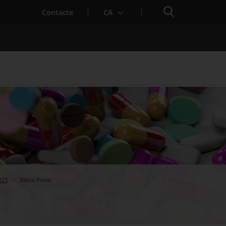
Cercador
Contacte
CA
 baixa mèdica
025
Bikini Forte