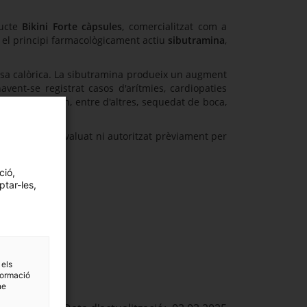
ducte
Bikini Forte càpsules
, comercialitzat com a
t el principi farmacològicament actiu
sibutramina
,
esa calòrica. La sibutramina produeix un augment
avent-se registrat casos d'arítmies, cardiopaties
eu consum són, entre d'altres, sequedat de boca,
.
 no ha estat avaluat ni autoritzat prèviament per
ció,
ptar-les,
 els
formació
ne