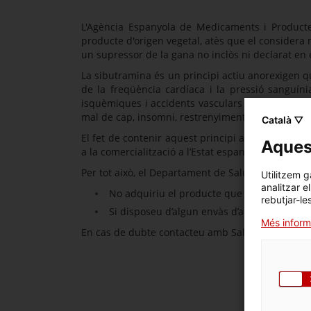
L'Agència Espanyola de Medicaments i Producte
producte d'origen vegetal, atès que el considera 
un supressor de la gana no inclòs ni declarat en 
La sibutramina és un principi actiu anorexigen 
de la freqüència cardíaca i la pressió sanguínia
isquèmiques i accidents vasculars greus amb el 
mal de cap, insomni, restrenyiment, etc. A més, 
Català ▽
El fet de contenir aquest principi actiu confere
Aquest
a la comercialització a l’Estat espanyol per l’AEM
Per tot això, el Departament de Salut us recoman
Utilitzem g
analitzar e
No adquiriu el producte que s’esmenta en 
rebutjar-le
Si disposeu d’algun envàs d’aquest producte i
Més inform
En cas de dubte contacteu amb Salut Respon truca