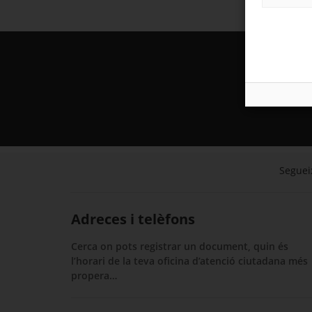
Segueix
Adreces i telèfons
Cerca on pots registrar un document, quin és
l’horari de la teva oficina d’atenció ciutadana més
propera…