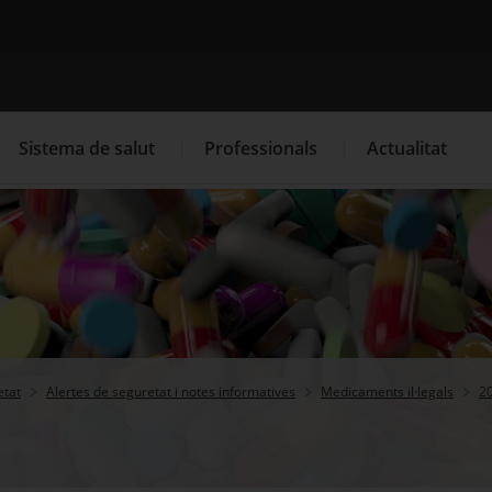
Cercador
Sistema de salut
Professionals
Actualitat
. Obre en una nova finestra.
. Obre en una nova finestra.
Programació de visites al CAP
Què cal fer si...
La
etat
Alertes de seguretat i notes informatives
Medicaments il·legals
2