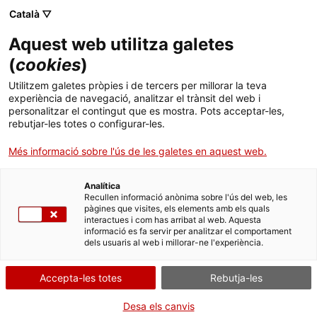
Menú
Cerc
. Obre en una nova finestra.
Català ▽
Aquest web utilitza galetes
Canal Salut
Inici
(
cookies
)
Salut A-Z
Cercador
Utilitzem galetes pròpies i de tercers per millorar la teva
experiència de navegació, analitzar el trànsit del web i
personalitzar el contingut que es mostra. Pots acceptar-les,
Vida saludable
rebutjar-les totes o configurar-les.
Sistema de salut
Més informació sobre l'ús de les galetes en aquest web.
Professionals
. Obre en una nova finestra.
. Obre en una nova fi
La Meva Salut
Programació de visites al CAP
5 moments clau per a l’ús segur dels
Analítica
Recullen informació anònima sobre l'ús del web, les
medicaments
pàgines que visites, els elements amb els quals
Actualitat
Què cal fer si...
La baixa mèdica
interactues i com has arribat al web. Aquesta
informació es fa servir per analitzar el comportament
dels usuaris al web i millorar-ne l'experiència.
Contacte
Accepta-les totes
Rebutja-les
Idioma:
ca
Desa els canvis