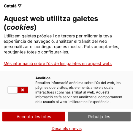
Menú
Cerc
. Obre en una nova finestra.
Català ▽
Aquest web utilitza galetes
Canal Salut
Inici
(
cookies
)
Salut A-Z
Cercador
Utilitzem galetes pròpies i de tercers per millorar la teva
experiència de navegació, analitzar el trànsit del web i
personalitzar el contingut que es mostra. Pots acceptar-les,
Vida saludable
rebutjar-les totes o configurar-les.
Sistema de salut
Més informació sobre l'ús de les galetes en aquest web.
Professionals
. Obre en una nova finestra.
. Obre en una nova fi
La Meva Salut
Programació de visites al CAP
Analítica
Recullen informació anònima sobre l'ús del web, les
Parafarmàcia
pàgines que visites, els elements amb els quals
Actualitat
Què cal fer si...
La baixa mèdica
interactues i com has arribat al web. Aquesta
informació es fa servir per analitzar el comportament
dels usuaris al web i millorar-ne l'experiència.
Contacte
Els productes de parafarmàcia són tots aquells que, tot i no ser
medicaments, l'ésser humà consumeix, aplica o utilitza i que es
posen a disposició dels usuaris, de conformitat i d'acord amb el
Accepta-les totes
Rebutja-les
Idioma:
ca
que s'estableix a les reglamentacions tecnicosanitàries
específiques de les diferents categories de productes que hi ha al
Desa els canvis
mercat, així com a la normativa general vigent en la matèria.