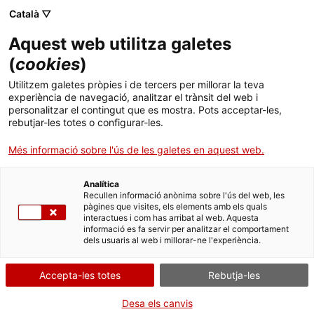
Menú
Cerc
. Obre en una nova finestra.
Català ▽
Aquest web utilitza galetes
Canal Salut
Inici
(
cookies
)
Malalties minoritàries
Salut A-Z
Cercador
Utilitzem galetes pròpies i de tercers per millorar la teva
experiència de navegació, analitzar el trànsit del web i
personalitzar el contingut que es mostra. Pots acceptar-les,
Vida saludable
Les xarxes d'unitats
rebutjar-les totes o configurar-les.
d'expertesa clínica (XUEC)
Sistema de salut
Més informació sobre l'ús de les galetes en aquest web.
en malalties minoritàries
(MM)
Professionals
. Obre en una nova finestra.
. Obre en una nova fi
La Meva Salut
Programació de visites al CAP
Analítica
Des del 2010 Catalunya és pionera a Europa en el seu model
Recullen informació anònima sobre l'ús del web, les
d’atenció a les MM. Aquesta col·lecció de set vídeos, pretén donar
pàgines que visites, els elements amb els quals
Actualitat
Què cal fer si...
La baixa mèdica
interactues i com has arribat al web. Aquesta
a conèixer el model d’atenció català a les MM, posar en valor la
informació es fa servir per analitzar el comportament
feina dels equips implicats i potenciar la comunicació entre els
dels usuaris al web i millorar-ne l'experiència.
Contacte
professionals del SISCAT i els de les unitats que formen part de les
XUEC.
Accepta-les totes
Rebutja-les
Idioma:
ca
Desa els canvis