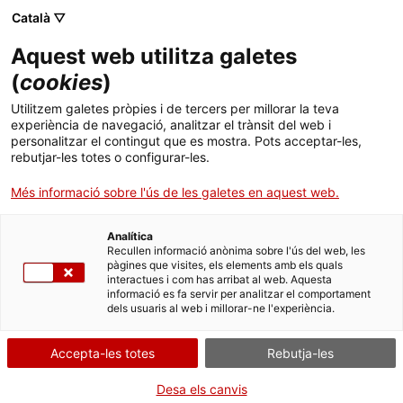
Menú
Cerc
. Obre en una nova finestra.
Català ▽
Aquest web utilitza galetes
Canal Salut
Inici
(
cookies
)
Salut A-Z
Cercador
Utilitzem galetes pròpies i de tercers per millorar la teva
experiència de navegació, analitzar el trànsit del web i
personalitzar el contingut que es mostra. Pots acceptar-les,
Vida saludable
rebutjar-les totes o configurar-les.
Sistema de salut
Més informació sobre l'ús de les galetes en aquest web.
Professionals
. Obre en una nova finestra.
. Obre en una nova fi
La Meva Salut
Programació de visites al CAP
Analítica
Recullen informació anònima sobre l'ús del web, les
Les addiccions comportamentals
pàgines que visites, els elements amb els quals
Actualitat
Què cal fer si...
La baixa mèdica
interactues i com has arribat al web. Aquesta
informació es fa servir per analitzar el comportament
dels usuaris al web i millorar-ne l'experiència.
Contacte
Accepta-les totes
Rebutja-les
Idioma:
ca
Desa els canvis