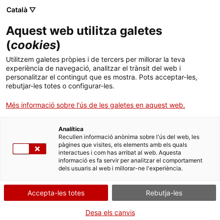
Menú
Cerc
. Obre en una nova finestra.
Català ▽
Aquest web utilitza galetes
Canal Salut
Inici
(
cookies
)
Salut A-Z
Cercador
Utilitzem galetes pròpies i de tercers per millorar la teva
experiència de navegació, analitzar el trànsit del web i
personalitzar el contingut que es mostra. Pots acceptar-les,
Vida saludable
rebutjar-les totes o configurar-les.
Sistema de salut
Més informació sobre l'ús de les galetes en aquest web.
Professionals
. Obre en una nova finestra.
. Obre en una nova fi
La Meva Salut
Programació de visites al CAP
Programa de detecció precoç del càncer de
Analítica
Recullen informació anònima sobre l'ús del web, les
coll uterí amb automostra
pàgines que visites, els elements amb els quals
Actualitat
Què cal fer si...
La baixa mèdica
interactues i com has arribat al web. Aquesta
informació es fa servir per analitzar el comportament
dels usuaris al web i millorar-ne l'experiència.
Contacte
Accepta-les totes
Rebutja-les
Idioma:
ca
Desa els canvis