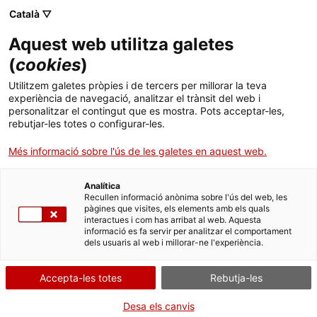
Menú
Cerc
. Obre en una nova finestra.
Català ▽
Aquest web utilitza galetes
Canal Salut
Inici
(
cookies
)
Alertes de seguretat 2026
Salut A-Z
Cercador
Utilitzem galetes pròpies i de tercers per millorar la teva
experiència de navegació, analitzar el trànsit del web i
personalitzar el contingut que es mostra. Pots acceptar-les,
Vida saludable
rebutjar-les totes o configurar-les.
Sistema de salut
Més informació sobre l'ús de les galetes en aquest web.
Tavneos
Professionals
. Obre en una nova finestra.
. Obre en una nova fi
La Meva Salut
Programació de visites al CAP
Analítica
Recullen informació anònima sobre l'ús del web, les
pàgines que visites, els elements amb els quals
Actualitat
Què cal fer si...
La baixa mèdica
interactues i com has arribat al web. Aquesta
Tavneos
informació es fa servir per analitzar el comportament
dels usuaris al web i millorar-ne l'experiència.
Contacte
Accepta-les totes
Rebutja-les
Idioma:
ca
Valium
Desa els canvis