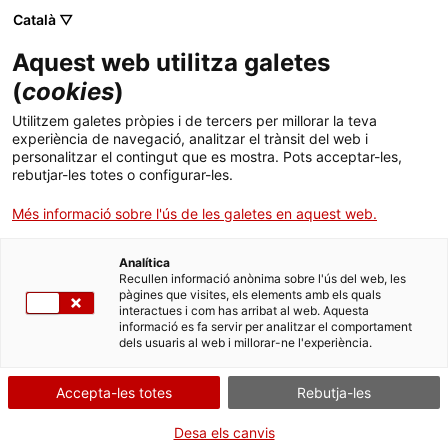
Menú
Cerc
. Obre en una nova finestra.
Català ▽
Aquest web utilitza galetes
Canal Salut
Inici
(
cookies
)
Sulfadiazina
Salut A-Z
Cercador
Utilitzem galetes pròpies i de tercers per millorar la teva
experiència de navegació, analitzar el trànsit del web i
personalitzar el contingut que es mostra. Pots acceptar-les,
Vida saludable
Problemes de subministrament del medicament
rebutjar-les totes o configurar-les.
Sulfadiazina Reig Jofre 500 mg comprimidos 20
Sistema de salut
Més informació sobre l'ús de les galetes en aquest web.
comprimits (C.N. 700709).
Professionals
. Obre en una nova finestra.
. Obre en una nova fi
La Meva Salut
Programació de visites al CAP
Analítica
Tipus d'alerta:
desproveïment
Recullen informació anònima sobre l'ús del web, les
pàgines que visites, els elements amb els quals
Actualitat
Què cal fer si...
La baixa mèdica
interactues i com has arribat al web. Aquesta
informació es fa servir per analitzar el comportament
El titular de l'autorització de comercialització Laboratorio Reig
dels usuaris al web i millorar-ne l'experiència.
Contacte
Jofré, S A ha informat a l'Agència Espanyola de Medicaments i
Productes Sanitaris (AEMPS), que té problemes de
subministrament amb el medicament Sulfadiazina Reig Jofre 500
Accepta-les totes
Rebutja-les
Idioma:
ca
mg comprimidos 20 comprimits (C.N. 700709), que conté com a
principi actiu sulfadiazina.
Desa els canvis