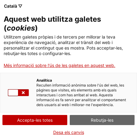
Menú
Cerc
. Obre en una nova finestra.
Català ▽
Aquest web utilitza galetes
Canal Salut
Inici
(
cookies
)
Brevibloc
Salut A-Z
Cercador
Utilitzem galetes pròpies i de tercers per millorar la teva
experiència de navegació, analitzar el trànsit del web i
personalitzar el contingut que es mostra. Pots acceptar-les,
Vida saludable
Problemes de subministrament del medicament
rebutjar-les totes o configurar-les.
Brevibloc 10 mg/ml solución inyectable, 5 vials de
Sistema de salut
Més informació sobre l'ús de les galetes en aquest web.
10 ml (C.N. 670502).
Professionals
. Obre en una nova finestra.
. Obre en una nova fi
La Meva Salut
Programació de visites al CAP
Analítica
Tipus d'alerta:
desproveïment
Recullen informació anònima sobre l'ús del web, les
pàgines que visites, els elements amb els quals
Actualitat
Què cal fer si...
La baixa mèdica
interactues i com has arribat al web. Aquesta
informació es fa servir per analitzar el comportament
El titular de l'autorització de comercialització Baxter, S L ha
dels usuaris al web i millorar-ne l'experiència.
Contacte
informat a l'Agència Espanyola de Medicaments i Productes
Sanitaris (AEMPS), que té problemes de subministrament amb el
medicament Brevibloc 10 mg/ml solución inyectable, 5 vials de 10
Accepta-les totes
Rebutja-les
Idioma:
ca
ml (C.N. 670502), que conté com a principi actiu hidroclorur
d’esmolol.
Desa els canvis