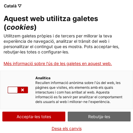
Menú
Cerc
. Obre en una nova finestra.
Català ▽
Aquest web utilitza galetes
Canal Salut
Inici
(
cookies
)
Tenormin
Salut A-Z
Cercador
Utilitzem galetes pròpies i de tercers per millorar la teva
experiència de navegació, analitzar el trànsit del web i
personalitzar el contingut que es mostra. Pots acceptar-les,
Vida saludable
L’AEMPS informa de retards en el restabliment de
rebutjar-les totes o configurar-les.
l'abastiment de Tenormin 0,5 mg/ml solució
Sistema de salut
Més informació sobre l'ús de les galetes en aquest web.
injectable
Professionals
. Obre en una nova finestra.
. Obre en una nova fi
La Meva Salut
Programació de visites al CAP
Analítica
Tipus d'alerta:
desproveïment
Recullen informació anònima sobre l'ús del web, les
pàgines que visites, els elements amb els quals
Actualitat
Què cal fer si...
La baixa mèdica
interactues i com has arribat al web. Aquesta
informació es fa servir per analitzar el comportament
Com a continuació de l’alerta 2025102 emesa el passat 26 de
dels usuaris al web i millorar-ne l'experiència.
Contacte
novembre de 2025, us fem arribar la Nota
Informativa emesa per l'Agència Espanyola de Medicaments i
Productes Sanitaris (AEMPS) en relació amb els
Accepta-les totes
Rebutja-les
Idioma:
ca
problemes de subministrament del medicament Tenormin 0,5
mg/ml solució injectable.
Desa els canvis