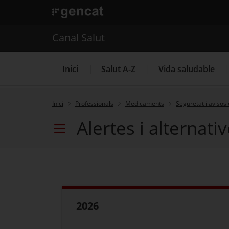
. Obre en una nova finestra.
. Obre en una nova finestra.
|
Canal Salut
Canal Salut
Inici
Salut A-Z
Vida saludable
Inici
Professionals
Medicaments
Seguretat i aviso
Alertes i alternat
La Meva Salut
Menú secundari
2026