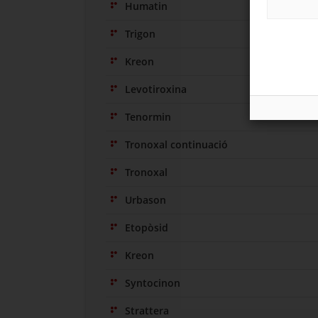
Humatin
Trigon
Kreon
Levotiroxina
Tenormin
Tronoxal continuació
Tronoxal
Urbason
Etopòsid
Kreon
Syntocinon
Strattera