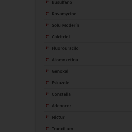
Busulfano
Rovamycine
Solu-Moderín
Calcitriol
Fluorouracilo
Atomoxetina
Genoxal
Eskazole
Constella
Adenocor
Nictur
Tranxilium