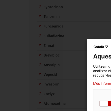
Syntocinon
Tenormin
Furosemida
Sulfadiazina
Zinnat
Català ▽
Brevibloc
Aquest
Ansatipin
Utilitzem g
analitzar e
Vepesid
rebutjar-le
Més inform
Inyesprin
Caelyx
Atomoxetina