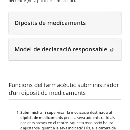
del centre (no la pot fer el farmacèutic).
Dipòsits de medicaments
. Obre en
Model de declaració responsable
Funcions del farmacèutic subministrador
d’un dipòsit de medicaments
Subministrar i supervisar
la
medicació destinada al
dipòsit de medicaments
per a la seva administració als
pacients atesos en el centre. Aquesta medicació haurà
d’ajustar-se, quant a la seva indicació i ús, a la cartera de