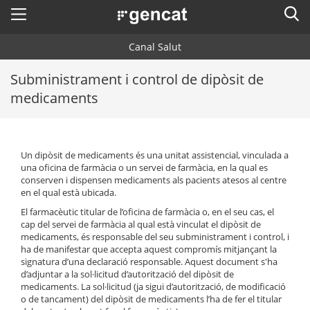
Menú
Cerc
. Obre en una nova finestra.
Canal Salut
Inici
Subministrament i control de dipòsit de
Salut A-Z
Cercador
medicaments
Vida saludable
Sistema de salut
Un dipòsit de medicaments és una unitat assistencial, vinculada a
una oficina de farmàcia o un servei de farmàcia, en la qual es
Professionals
conserven i dispensen medicaments als pacients atesos al centre
. Obre en una nova finestra.
. Obre en una nova fi
La Meva Salut
Programació de visites al CAP
en el qual està ubicada.
Actualitat
El farmacèutic titular de l’oficina de farmàcia o, en el seu cas, el
Què cal fer si...
La baixa mèdica
cap del servei de farmàcia al qual està vinculat el dipòsit de
medicaments, és responsable del seu subministrament i control, i
Contacte
ha de manifestar que accepta aquest compromís mitjançant la
signatura d’una declaració responsable. Aquest document s'ha
Idioma:
ca
d’adjuntar a la sol·licitud d’autorització del dipòsit de
medicaments. La sol·licitud (ja sigui d’autorització, de modificació
o de tancament) del dipòsit de medicaments l’ha de fer el titular