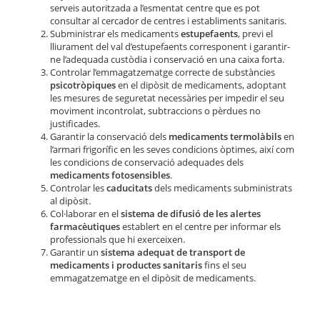
serveis autoritzada a l’esmentat centre que es pot
consultar al cercador de centres i establiments sanitaris.
Subministrar els medicaments
estupefaents
, previ el
lliurament del val d’estupefaents corresponent i garantir-
ne l’adequada custòdia i conservació en una caixa forta.
Controlar l’emmagatzematge correcte de substàncies
psicotròpiques
en el dipòsit de medicaments, adoptant
les mesures de seguretat necessàries per impedir el seu
moviment incontrolat, subtraccions o pèrdues no
justificades.
Garantir la conservació dels
medicaments termolàbils
en
l’armari frigorífic en les seves condicions òptimes, així com
les condicions de conservació adequades dels
medicaments fotosensibles
.
Controlar les
caducitats
dels medicaments subministrats
al dipòsit.
Col·laborar en el
sistema de difusió de les alertes
farmacèutiques
establert en el centre per informar els
professionals que hi exerceixen.
Garantir un
sistema adequat de transport de
medicaments i productes sanitaris
fins el seu
emmagatzematge en el dipòsit de medicaments.