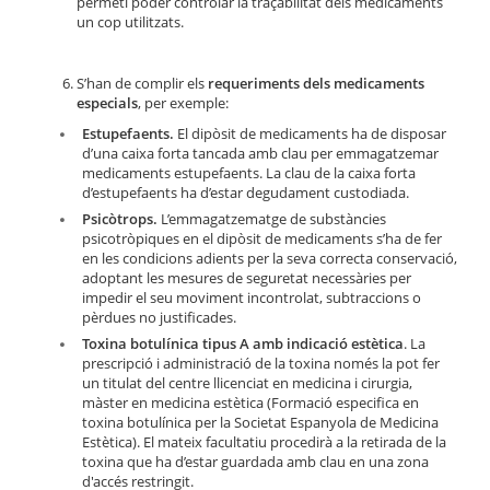
permeti poder controlar la traçabilitat dels medicaments
un cop utilitzats.
S’han de complir els
requeriments dels medicaments
especials
, per exemple:
Estupefaents.
El dipòsit de medicaments ha de disposar
d’una caixa forta tancada amb clau per emmagatzemar
medicaments estupefaents. La clau de la caixa forta
d’estupefaents ha d’estar degudament custodiada.
Psicòtrops.
L’emmagatzematge de substàncies
psicotròpiques en el dipòsit de medicaments s’ha de fer
en les condicions adients per la seva correcta conservació,
adoptant les mesures de seguretat necessàries per
impedir el seu moviment incontrolat, subtraccions o
pèrdues no justificades.
Toxina botulínica tipus A amb indicació estètica
. La
prescripció i administració de la toxina només la pot fer
un titulat del centre llicenciat en medicina i cirurgia,
màster en medicina estètica (Formació especifica en
toxina botulínica per la Societat Espanyola de Medicina
Estètica). El mateix facultatiu procedirà a la retirada de la
toxina que ha d’estar guardada amb clau en una zona
d'accés restringit.