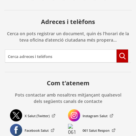
Adreces i telèfons
Cerca on pots registrar un document, quin és l’horari de la
teva oficina d’atenció ciutadana més propera…
Com t'atenem
Pots contactar amb nosaltres mitjançant qualsevol
dels següents canals de contacte
X Salut (Twitter)
Instagram Salut
. Obre en una nova finestra.
. Obre en una nova finestra.
Facebook Salut
061 Salut Respon
. Obre en una nova finestra.
. Obre en una nova finestra.