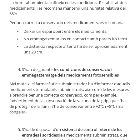
La humitat ambiental influeix en les condicions d’estabilitat dels
medicaments, i es recomana mantenir una humitat relativa del
65%.
Per una correcta conservació dels medicaments, es recomana:
Deixar un espai obert entre els medicaments.
No emmagatzemar-los en contacte amb parets i/o terra.
La distància respecte al terra ha de ser aproximadament
uns 20 cm.
S’han de garantir les
condicions de conservació i
emmagatzematge dels medicaments fotosensibles
Així mateix, el farmacèutic subministrador ha d’informar d’aquells
medicaments termolàbils subministrats, així com de les mesures
a prendre per una correcta conservació, com per exemple,
l’advertiment de la conservació de la vacuna de la grip, que s’ha
de protegir de la llum i s’ha de conservar entre +2ºC i +8ºC (mai
congelar).
S’ha de disposar d’un
sistema de control intern de les
entrades i sortides
dels medicaments subministrats, que