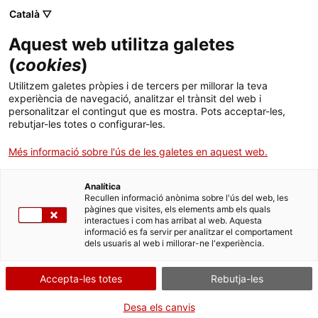
Menú
Cerc
. Obre en una nova finestra.
Català ▽
Aquest web utilitza galetes
Canal Salut
Inici
(
cookies
)
Programa de manteniment amb Metadona a
Salut A-Z
Cercador
Utilitzem galetes pròpies i de tercers per millorar la teva
Oficines de Farmàcia
experiència de navegació, analitzar el trànsit del web i
personalitzar el contingut que es mostra. Pots acceptar-les,
Vida saludable
rebutjar-les totes o configurar-les.
Sistema de salut
Més informació sobre l'ús de les galetes en aquest web.
Des de la seva introducció, a mitjans de la dècada dels 60 per Dole
i Nyswander, els programes substitutius amb opioides han
Professionals
esdevingut una de les principals estratègies terapèutiques per al
. Obre en una nova finestra.
. Obre en una nova fi
La Meva Salut
Programació de visites al CAP
Analítica
tractament de la dependència de l'heroïna.
Recullen informació anònima sobre l'ús del web, les
pàgines que visites, els elements amb els quals
Actualitat
Avui en dia, s'accepta que els pacients que segueixen un
Què cal fer si...
La baixa mèdica
interactues i com has arribat al web. Aquesta
tractament de manteniment amb metadona (TMM):
informació es fa servir per analitzar el comportament
dels usuaris al web i millorar-ne l'experiència.
Contacte
Disminueixen el consum d'opioides il·legals. D'acord amb
els estudis de què disposem actualment, el manteniment
amb metadona a dosis ≥ 50 mg/dia o amb buprenorfina a
Accepta-les totes
Rebutja-les
Idioma:
ca
dosis ≥ 8 mg/dia és el tractament més eficaç a l'hora de
disminuir el consum d'opioides il·legals.
Desa els canvis