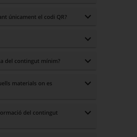
sant únicament el codi QR?
sta del contingut mínim?
uells materials on es
nformació del contingut