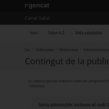
. Obre en una nova finestra.
. Obre en una nova finestra.
|
Canal Salut
Canal Salut
Inici
Salut A-Z
Vida saludable
Inici
Professionals
Medicaments
Indústria farmacèu
Contingut de la public
La Meva Salut
En aquest apartat trobareu totes les preguntes fr
Catalunya.
Seria admissible incloure el codi Q