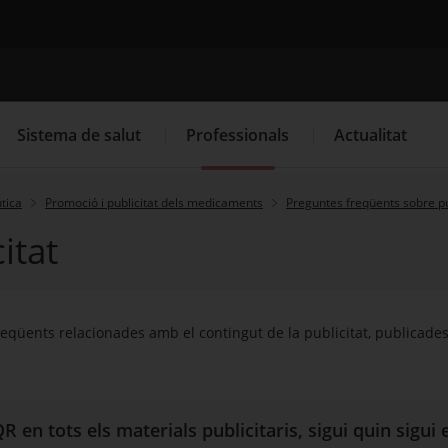
Cercador
Sistema de salut
Professionals
Actualitat
tica
Promoció i publicitat dels medicaments
Preguntes freqüents sobre p
itat
. Obre en una nova finestra.
. Obre en una nova finestra.
Programació de visites al CAP
Què cal fer si...
La
eqüents relacionades amb el contingut de la publicitat, publicades
R en tots els materials publicitaris, sigui quin sigui 