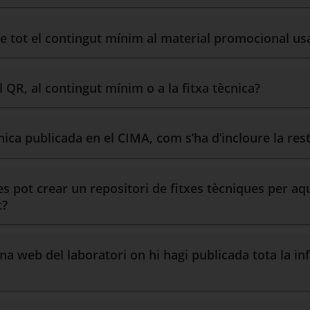
de tot el contingut mínim al material promocional u
 QR, al contingut mínim o a la fitxa tècnica?
ècnica publicada en el CIMA, com s’ha d’incloure la re
es pot crear un repositori de fitxes tècniques per aq
t?
ina web del laboratori on hi hagi publicada tota la i