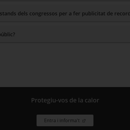
estands dels congressos per a fer publicitat de recor
públic?
Protegiu-vos de la calor
. Obre en una nova fin
Entra i informa't