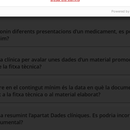
e resultats d’estudis sobre una molècula, es pot inc
 comercialitzat?
Powered by
nin diferents presentacions d'un medicament, es pod
nim?
ca clínica per avalar unes dades d'un material promo
la fitxa tècnica?
ure en el contingut mínim és la data en què la docum
a la fitxa tècnica o al material elaborat?
ïda resumint l’apartat Dades clíniques. Es podria in
cumental?