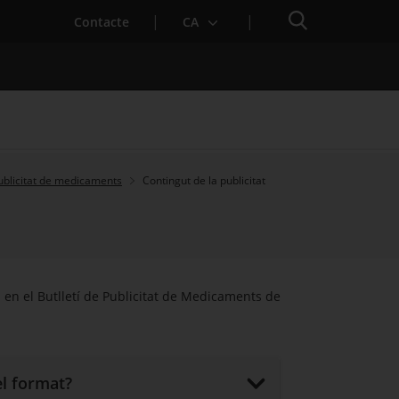
Cercador
Contacte
CA
ublicitat de medicaments
Contingut de la publicitat
 baixa mèdica
 en el Butlletí de Publicitat de Medicaments de
el format?