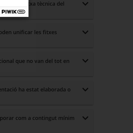
loure la fitxa tècnica del
en unificar les fitxes
cional que no van del tot en
entació ha estat elaborada o
corporar com a contingut mínim