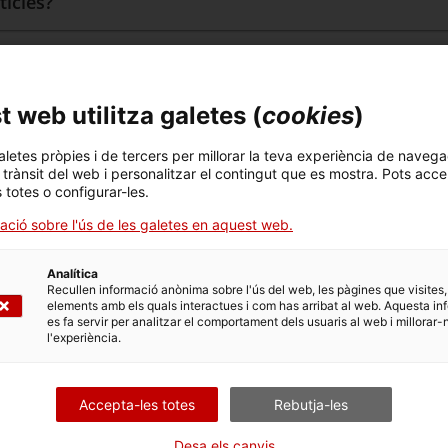
ticles?
er a professionals sanitaris, on el contingut mínim
icitat i el contingut mínim estiguin ubicats en pàgine
 web utilitza galetes (
cookies
)
aletes pròpies i de tercers per millorar la teva experiència de navega
un medicament, es poden incloure afirmacions sobre 
l trànsit del web i personalitzar el contingut que es mostra. Pots acce
s totes o configurar-les.
ments?
ació sobre l'ús de les galetes en aquest web.
edicament de seguiment addicional, lliurat en el marc
Analítica
 després del nom?
Recullen informació anònima sobre l'ús del web, les pàgines que visites,
elements amb els quals interactues i com has arribat al web. Aquesta in
es fa servir per analitzar el comportament dels usuaris al web i millorar-
l'experiència.
que no està comercialitzat encara, es pot incloure i
?
Accepta-les totes
Rebutja-les
Desa els canvis