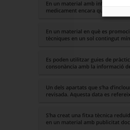
En un material amb informació sobr
medicament encara que no estigui
En un material en què es promocio
tècniques en un sol contingut mí
Es poden utilitzar guies de pràcti
consonància amb la informació de 
Un dels apartats que s’ha d’inclo
revisada. Aquesta data es refereix 
S’ha creat una fitxa tècnica redu
en un material amb publicitat do