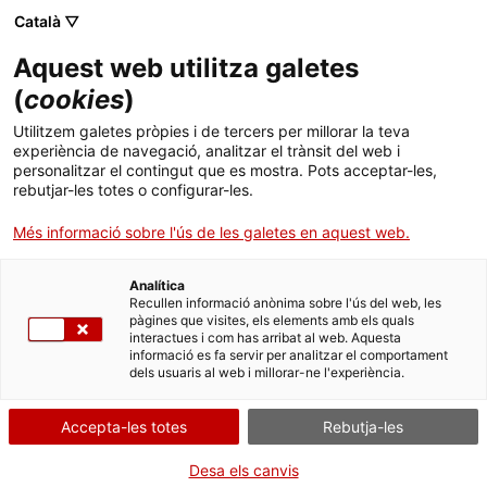
Menú
Cerc
. Obre en una nova finestra.
Català ▽
Aquest web utilitza galetes
Canal Salut
Inici
(
cookies
)
Preguntes freqüents sobre publicitat de
Salut A-Z
Cercador
Utilitzem galetes pròpies i de tercers per millorar la teva
medicaments
experiència de navegació, analitzar el trànsit del web i
personalitzar el contingut que es mostra. Pots acceptar-les,
Vida saludable
rebutjar-les totes o configurar-les.
Sistema de salut
Més informació sobre l'ús de les galetes en aquest web.
En aquest apartat trobareu les diferents preguntes
freqüents publicades al Butlletí de Publicitat de
Professionals
Medicaments classificades en diferents categories.
. Obre en una nova finestra.
. Obre en una nova fi
La Meva Salut
Programació de visites al CAP
Analítica
Recullen informació anònima sobre l'ús del web, les
pàgines que visites, els elements amb els quals
Actualitat
Què cal fer si...
La baixa mèdica
interactues i com has arribat al web. Aquesta
Publicitat digital
informació es fa servir per analitzar el comportament
dels usuaris al web i millorar-ne l'experiència.
Contacte
Preguntes freqüents relacionades amb la
publicitat en medis digitals.
Accepta-les totes
Rebutja-les
Idioma:
ca
Desa els canvis