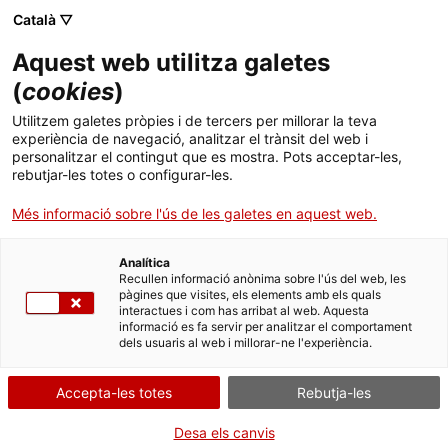
Menú
Cerc
. Obre en una nova finestra.
Català ▽
Aquest web utilitza galetes
Canal Salut
Inici
(
cookies
)
Materials per a pacients
Salut A-Z
Cercador
Utilitzem galetes pròpies i de tercers per millorar la teva
experiència de navegació, analitzar el trànsit del web i
personalitzar el contingut que es mostra. Pots acceptar-les,
Vida saludable
rebutjar-les totes o configurar-les.
Sistema de salut
Més informació sobre l'ús de les galetes en aquest web.
Poden els programes de suport a
pacients ser considerats estudis
Professionals
. Obre en una nova finestra.
. Obre en una nova fi
La Meva Salut
Programació de visites al CAP
Analítica
observacionals amb
Recullen informació anònima sobre l'ús del web, les
pàgines que visites, els elements amb els quals
Actualitat
medicaments?
Què cal fer si...
La baixa mèdica
interactues i com has arribat al web. Aquesta
informació es fa servir per analitzar el comportament
dels usuaris al web i millorar-ne l'experiència.
Contacte
Accepta-les totes
Rebutja-les
Idioma:
ca
Entenent la publicitat de
Desa els canvis
medicaments destinada al públic