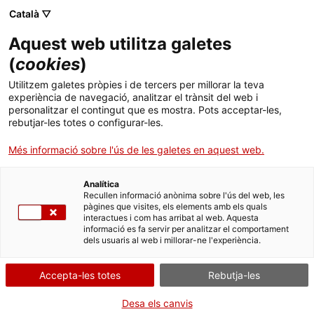
Menú
Cerc
. Obre en una nova finestra.
Català ▽
Aquest web utilitza galetes
Canal Salut
Inici
(
cookies
)
Errors més freqüents en la tramitació,
Salut A-Z
Cercador
Utilitzem galetes pròpies i de tercers per millorar la teva
recomanacions i bones pràctiques en les
experiència de navegació, analitzar el trànsit del web i
personalitzar el contingut que es mostra. Pots acceptar-les,
Vida saludable
comunicacions
rebutjar-les totes o configurar-les.
Sistema de salut
Més informació sobre l'ús de les galetes en aquest web.
Molt sovint, durant la tramitació de comunicacions relacionades
Professionals
. Obre en una nova finestra.
. Obre en una nova fi
La Meva Salut
Programació de visites al CAP
Analítica
amb la publicitat de medicaments, apareixen missatges d’error
Recullen informació anònima sobre l'ús del web, les
que impedeixen finalitzar correctament el procés. Aquests errors
pàgines que visites, els elements amb els quals
Actualitat
es poden produir per diferents factors, alguns d’ells relacionats
Què cal fer si...
La baixa mèdica
interactues i com has arribat al web. Aquesta
amb el certificat digital, altres relatius a la documentació adjunta,
informació es fa servir per analitzar el comportament
i d’altres causats per emplenar incorrectament els camps del
dels usuaris al web i millorar-ne l'experiència.
Contacte
formulari.
En aquesta monografia abordarem els errors que es cometen
Accepta-les totes
Rebutja-les
Idioma:
ca
més freqüentment i exposarem les solucions que solen funcionar
per corregir-los.
Desa els canvis