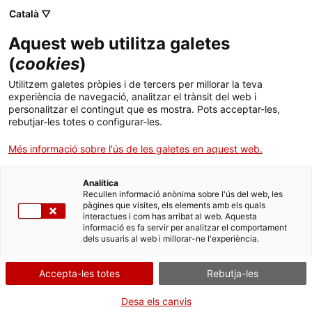
Menú
Cerc
. Obre en una nova finestra.
Català ▽
Aquest web utilitza galetes
Canal Salut
Inici
(
cookies
)
Salut A-Z
Cercador
Utilitzem galetes pròpies i de tercers per millorar la teva
experiència de navegació, analitzar el trànsit del web i
personalitzar el contingut que es mostra. Pots acceptar-les,
Vida saludable
rebutjar-les totes o configurar-les.
Sistema de salut
Més informació sobre l'ús de les galetes en aquest web.
Professionals
. Obre en una nova finestra.
. Obre en una nova fi
La Meva Salut
Programació de visites al CAP
Analítica
Recullen informació anònima sobre l'ús del web, les
Registre de malalts renals
pàgines que visites, els elements amb els quals
Actualitat
Què cal fer si...
La baixa mèdica
interactues i com has arribat al web. Aquesta
informació es fa servir per analitzar el comportament
dels usuaris al web i millorar-ne l'experiència.
Contacte
L'RMRC és un registre de base poblacional i de
notificació obligatòria, és a dir, recull informació de
Accepta-les totes
Rebutja-les
Idioma:
ca
tots els pacients en tractament substitutiu renal
(diàlisi o trasplantament renal) a Catalunya. Tots
Desa els canvis
els centres, siguin públics o concertats, tenen