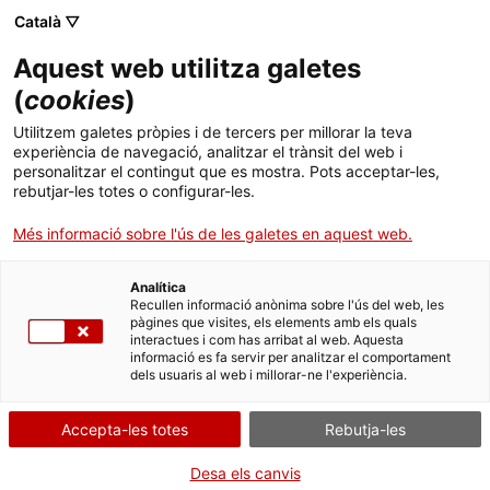
Menú
Cerc
. Obre en una nova finestra.
Català ▽
Aquest web utilitza galetes
Canal Salut
Inici
(
cookies
)
El web Donació i trasplantaments es
Salut A-Z
Cercador
Utilitzem galetes pròpies i de tercers per millorar la teva
trasllada a Canal Salut
experiència de navegació, analitzar el trànsit del web i
personalitzar el contingut que es mostra. Pots acceptar-les,
Vida saludable
rebutjar-les totes o configurar-les.
El portal estrena ubicació per potenciar la difusió de continguts
Sistema de salut
de qualitat a la xarxa sobre aquest procés de vida i esperança
Més informació sobre l'ús de les galetes en aquest web.
05.05.2026
11:44
Professionals
. Obre en una nova finestra.
. Obre en una nova fi
La Meva Salut
Programació de visites al CAP
Analítica
Recullen informació anònima sobre l'ús del web, les
pàgines que visites, els elements amb els quals
Actualitat
Què cal fer si...
La baixa mèdica
interactues i com has arribat al web. Aquesta
informació es fa servir per analitzar el comportament
dels usuaris al web i millorar-ne l'experiència.
Contacte
Accepta-les totes
Rebutja-les
Idioma:
ca
Desa els canvis